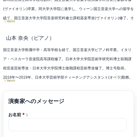
(ヴァイオリン)卒業。同大学大学院に進学し、ウィーン国立音楽大学への留学を
経て、国立音楽大学大学院音楽研究科修士課程器楽専攻(ヴァイオリン)修了。そ
▽more
の後、洗足学園音楽大学演奏補助要員、昭和音楽大学合奏研究員、国立音楽大
学講師を務めた。
山本 奈央
（ピアノ）
これまでにヴァイオリンを山口恵子、西田和子、大関博明、青木高志、
国立音楽大学附属中学・高等学校を経て、国立音楽大学ピアノ科卒業。イタリ
Christian Dallingerの各氏に、室内楽を漆原啓子、風岡優、大関博明の各氏に、
ア・ペスカーラ音楽院高等課程修了。日本大学大学院芸術学研究科博士前期課
オーケストラ演奏法をHubert Kroisamer氏に、歴史的演奏法をIngomar Rainer
程音楽芸術専攻・日本大学大学院博士後期課程芸術専攻修了。博士号取得。
氏に師事。
2018年〜2019年、日本大学芸術学部ティーチングアシスタント(オペラ)勤務。
▽more
第17回“長江杯”国際音楽コンクール 弦楽器部門 一般の部A 第2位(第1位なし)、
日本大学大学院在学中、修了演奏会に出演。第60回TIAA全日本クラシック音楽
第10回横浜国際音楽コンクール 弦楽器部門 一般Aの部 第3位。
コンサートにて審査員特別賞受賞。20世紀音楽オーディション、審査員特別賞
国立音楽大学、群馬県より奨学金を受け、それぞれ第33回、第37回草津夏期国
受賞。Valtidone国際音楽コンクール(伊)Young Talent Competition第3位受賞、
際音楽アカデミーを受講、Werner Hink、Paolo Franceschini各氏のヴァイオリ
お名前
*
：
並びにディプロマ取得。2014年日・韓・中約94ヵ所で同日・同時刻開催の国際
ンマスタークラスを修了。
音楽フェスティバルONE DAY FESTIVAL2014に出演。韓国、江原道鉄原郡にあ
大学の推薦やオーディション合格により、平成25年度国立音楽大学卒業演奏
る韓国陸軍六師団七連隊にてVn.&Pf.デュオ公演を行い、翌年に開催されたONE