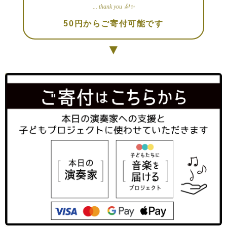
... thank you 🎻✨
50円からご寄付可能です
▼