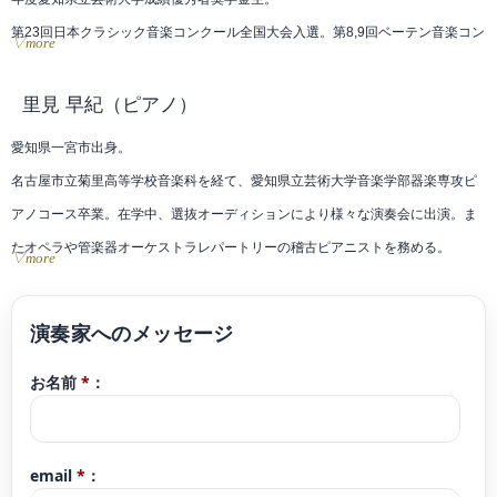
第23回日本クラシック音楽コンクール全国大会入選。第8,9回ベーテン音楽コン
▽more
クール全国大会入選。第8回岐阜国際音楽祭コンクール第2位、併せて文化人特
別賞受賞。第19回万里の長城杯国際音楽コンクール第1位、併せて理事長賞受
里見 早紀
（ピアノ）
賞。
愛知県一宮市出身。
第17回岐阜市新進演奏家コンサート、第72回東京国際芸術協会新人演奏会、ア
名古屋市立菊里高等学校音楽科を経て、愛知県立芸術大学音楽学部器楽専攻ピ
クセス33推薦コンサート、2023たじみ中之郷音楽祭ヴァイオリンリサイタル、
アノコース卒業。在学中、選抜オーディションにより様々な演奏会に出演。ま
岐阜市民芸術祭洋楽部会推薦リサイタルシリーズVol.13、学内選抜オーディシ
たオペラや管楽器オーケストラレパートリーの稽古ピアニストを務める。
▽more
ョンにより「室内楽の楽しみ」「室内楽の夕べ」に出演。「清流の国ぎふ 文化
第31回日本ピアノ教育連盟ピアノオーディション全国大会優秀賞(最高位)、及
祭2024」の開会式にて、天皇皇后両陛下の御前で演奏。
び全国優秀者演奏会に出演。第30回江南ピアノコンクール第2位。第16回ベー
2020〜2024年、第1期ぎふ弦楽器貸与プロジェクト〈STROAN〉メンバー。
テン音楽コンクール全国大会第5位。他受賞。
第39回草津夏期国際音楽アカデミー、第15回ミュージックキャンプ・プラハ、
お名前
*
：
ON music project主催リレーコンサートVol.118「燈-ともしび-」、ドキュメン
第14回ミュージック・アカデミーinみやざき2021を受講。
タリー里見早紀「音に想いをのせて歩むコンサート」にてソロリサイタルを開
これまでに花井晶子、古田央音、北垣紀子、白石禮子の各氏に師事。
催。
現在、東海地方を中心に演奏活動を行う傍ら、後進の指導にあたる。
email
*
：
現在 東海地方を中心にソロ、デュオ、室内楽など幅広く演奏活動を行ってい