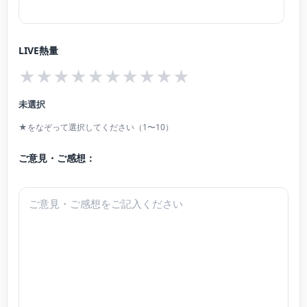
る。幼稚園や保育園、学校、特別支援学校、介護施設、こども食堂、子育てセ
ンター、カフェ、商業施設などでも積極的に演奏をお届けしている。
LIVE熱量
また小学校にて音楽専科、音楽教室にてピアノ講師として後進の指導にもあた
★
★
★
★
★
★
★
★
★
★
る。
一宮市市民会館等アーティスト・イン・レジデンス 登録アーティスト。
未選択
FMいちのみやラジオパーソナリティー。
★をなぞって選択してください（1〜10）
ご意見・ご感想：