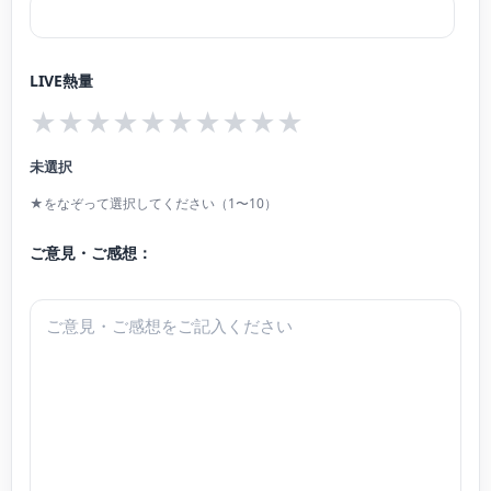
LIVE熱量
★
★
★
★
★
★
★
★
★
★
未選択
★をなぞって選択してください（1〜10）
ご意見・ご感想：