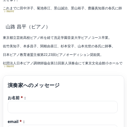
これまでに田中洋子、菊池恭江、景山誠治、景山裕子、齋藤真知亜の各氏に師
▽more
事。
現在、各地オーケストラの客演、ソロ、室内楽の演奏家として幅広く演奏活動
山路 昌平
（ピアノ）
を展開。
東京都立芸術高校ピアノ科を経て洗足学園音楽大学ピアノコース卒業。
2018年3月には福島県いわき市久之浜町にて、千の音色でつなぐ絆プロジェク
佐竹美知子、本多昌子、関根由喜江、杉本安子、山本光世の各氏に師事。
トの一員として津波ヴァイオリンを演奏した。
日本ピアノ教育連盟主催第22,23回ピアノオーディション奨励賞。
また、後進の指導にも力を入れている。
社団法人日本ピアノ調律師協会第11回新人演奏会にて東京文化会館小ホールで
▽more
演奏。
現在ピアノ教室「ソナーレの会」で指導。横浜こども専門学校非常勤講師。
ブログコンサート予定 https://ameblo.jp/9314yamajisyouhei/
お名前
*
：
クラシックyoutubeチャンネル「さんチャンネル」2020年開設。
https://youtube.com/channel/UCoXjgbI1DbI1TXfo08UgLtg
email
*
：