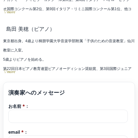
オ国際コンクール第2位、第9回イタリア・リミニ国際コンクール第1位、他コ
▽more
ンクール等で受賞。
EnsembleNOVA、メセナオーケストラとの共演や、佐渡裕オーケストラツアー
島田 美穂
（ピアノ）
に参加するなど演奏活動の他、一般財団法人地域創造平成25,26年度公共ホール
東京都出身。4歳より桐朋学園大学音楽学部附属「子供のための音楽教室」仙川
音楽活性化アウトリーチ・フォーラム参加。故郷である黒姫童話館では、自身
教室に入室。
プロデュースによるコンサートを2016年より行っている。
5歳よりピアノを始める。
近年では「100万人のクラシックライブ」アーティストとして、全国で演奏活
第22回日本ピアノ教育連盟ピアノオーディション奨励賞、第3回国際ジュニア
▽more
動をしている。
音楽コンクール産経新聞社千葉総局賞、第64回全日本学生音楽コンクール東京
桐朋学園大学附属「子供のための音楽教室」長野教室講師。
大会奨励賞、第36回ピティナ・ピアノコンペティション東日本F級本選優秀
これまでに宮下理恵、塩貝みつる、原ゆかり、篠﨑功子、R・ランダッハー、
賞、第16回日本演奏家コンクール奨励賞等を受賞。
T・レオポルド、P・シューマイヤーの各氏に師事。
お名前
*
：
桐朋女子高等学校音楽科を経て、桐朋学園大学音楽学部卒業。同大学カレッジ
長野県信濃町出身、東京都在住。
ディプロマコースにて研鑽を積む。
ザルツブルクモーツァルテウム音楽大学夏季国際音楽アカデミー、ウィーン国
email
*
：
際音楽ゼミナールにてディプロマを取得、同セミナー選抜修了コンサートに出