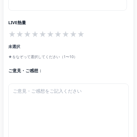
演。
これまでに、ピアノを和田良枝、故・坂井由起子、奥田佳世子、山崎牧子、木
LIVE熱量
村徹、三輪郁の各氏に、室内楽を梅村祐子、漆原啓子、エマニュエル・ジラー
★
★
★
★
★
★
★
★
★
★
ルの各氏に、特別ピアノクラスにて片山敬子氏に師事。
全国様々な会場でコンサート活動をする他、各地の子どもたちに音楽を届ける
未選択
活動に参加するなど、ソロ、アンサンブル共に精力的に活動している。
★をなぞって選択してください（1〜10）
ご意見・ご感想：