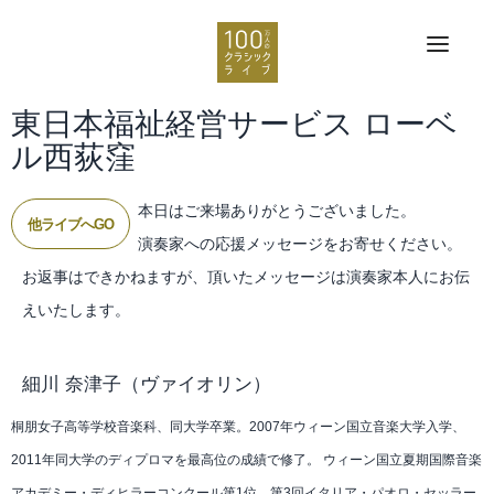
東日本福祉経営サービス ローベ
ル西荻窪
本日はご来場ありがとうございました。
他ライブへGO
演奏家への応援メッセージをお寄せください。
お返事はできかねますが、頂いたメッセージは演奏家本人にお伝
えいたします。
細川 奈津子
（ヴァイオリン）
桐朋女子高等学校音楽科、同大学卒業。2007年ウィーン国立音楽大学入学、
2011年同大学のディプロマを最高位の成績で修了。 ウィーン国立夏期国際音楽
アカデミー・ディヒラーコンクール第1位、第3回イタリア・パオロ・セッラー