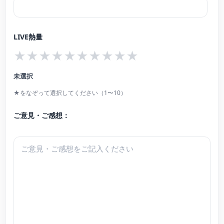
LIVE熱量
★
★
★
★
★
★
★
★
★
★
未選択
★をなぞって選択してください（1〜10）
ご意見・ご感想：