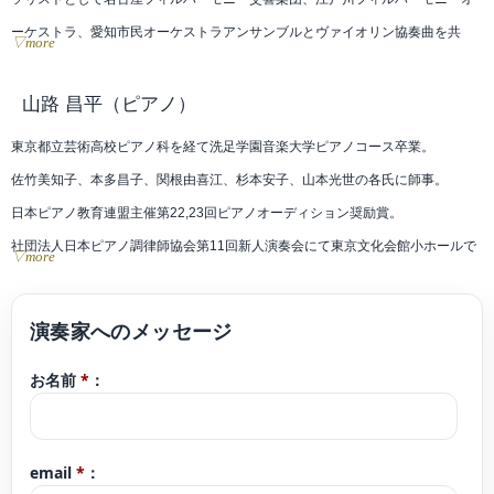
ーケストラ、愛知市民オーケストラアンサンブルとヴァイオリン協奏曲を共
▽more
演。認定NPO法人トリトン・アート・ネットワーク主催アウトリーチセミナー
修了。ソロや室内楽で演奏活動を行う他、幼稚園や小学校を中心にアウトリー
山路 昌平
（ピアノ）
チ活動も積極的に行う。また、ソプラノ・ピアノ・ヴァイオリンからなるアン
東京都立芸術高校ピアノ科を経て洗足学園音楽大学ピアノコース卒業。
サンブルユニット『おとらんど』のメンバーとして、0歳児から参加できるファ
佐竹美知子、本多昌子、関根由喜江、杉本安子、山本光世の各氏に師事。
ミリーコンサートを関東圏で定期的に開催している。
日本ピアノ教育連盟主催第22,23回ピアノオーディション奨励賞。
これまでにヴァイオリンを故近藤富雄、近藤富士雄、故上田明子、神戸潤子、
社団法人日本ピアノ調律師協会第11回新人演奏会にて東京文化会館小ホールで
▽more
辰巳明子各氏に、室内楽を堤剛、徳永二男、藤井一興、佐々木亮、柳瀬省太各
演奏。
氏に師事。
現在ピアノ教室「ソナーレの会」で指導。横浜こども専門学校非常勤講師。
ブログコンサート予定 https://ameblo.jp/9314yamajisyouhei/
お名前
*
：
クラシックyoutubeチャンネル「さんチャンネル」2020年開設。
https://youtube.com/channel/UCoXjgbI1DbI1TXfo08UgLtg
email
*
：