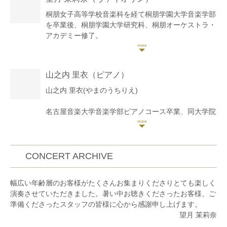
桐朋女子高等学校音楽科を経て桐朋学園大学音楽学部
を卒業後、桐朋学園大学研究科、桐朋オーケストラ・
アカデミー修了。
日本クラシック音楽コンクール好演賞受賞。横浜国際
音楽コンクールファイナリスト。
ラ・フォル・ジュルネ音楽祭、秦野市新人演奏会等に
山之内 里衣
（ピアノ）
出演。
国内外多数の演奏家、団体と共演している。
山之内 里衣(やまのうちりえ)
ソロリサイタルを東京、神奈川で開催。いせはらフィ
ルハーモニーオーケストラとコンチェルトを共演。
名古屋音楽大学音楽学部ピアノコース卒業、同大学院
これまでにヴァイオリンを小田幸子、石井志都子、小
音楽研究科器楽専攻修士課程修了。
林健次、パオロ・フランチェスキーニ、ヴォルフガン
大学主催のオーディション選抜による定期演奏会に出
グ・ベッチャー、タンゴ音楽をパブロ・シーグレルの
演し、在学中にセントラル愛知交響楽団との共演を果
各師に師事。
たす。
CONCERT ARCHIVE
現在はソロや室内楽、オーケストラ等の演奏活動の
杉浦日出夫氏、武本京子氏に師事。
他、企業での演奏企画、学校や施設でのアウトリー
大阪国際コンクール、ショパン国際ピアノコンクール
幅広い年齢層のお客様がたくさんお集まりくださりとても楽しく
チ、ミュージックステーション等のTV出演、アーテ
in ASIAなど、様々なコンクールでの受賞歴を持ち、
演奏させていただきました。暑い中お聴きくださったお客様、ご
ィストサポートやレコーディング、ホテルでのディナ
卒業後は式典演奏やパーティーでの演奏の他、自身の
準備くださったスタッフの皆様に心から感謝申し上げます。
ーショーを担う等、その活動は多岐に渡る。
ソロリサイタルの開催、コンサートの主催・企画を行
望月 茉莉奈
う。