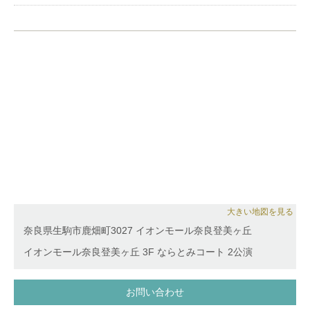
多岐にわたる音楽ジャンルの活動の他にも、後進の育
成・合唱指導やサウンドロゴの楽曲提供、トヨタカロ
ーラ名古屋のランドクルーザーのイメージモデルな
ど、様々な分野で活動を行っている。
とよあけ児童合唱団伴奏者。
名古屋こども専門学校非常勤講師。
大きい地図を見る
奈良県生駒市鹿畑町3027 イオンモール奈良登美ヶ丘
イオンモール奈良登美ヶ丘 3F ならとみコート 2公演
お問い合わせ