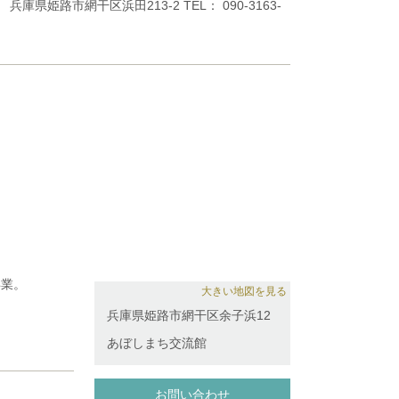
干区浜田213-2 TEL： 090-3163-
足音楽大学院
治、室内楽を
て
卒業。
大きい地図を見る
東京大会高校
兵庫県姫路市網干区余子浜12
出演するほ
ール優秀賞、
ージュの講
あぼしまち交流館
ー交響楽団と
ンブルはな
ンドヴァイオ
ー等、他楽団
お問い合わせ