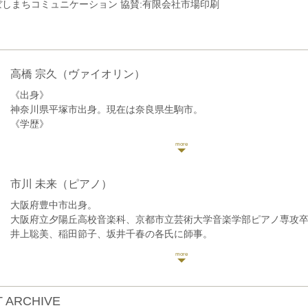
あぼしまちコミュニケーション 協賛:有限会社市場印刷 兵庫県姫路市網
高橋 宗久
（ヴァイオリン）
《出身》
神奈川県平塚市出身。現在は奈良県生駒市。
《学歴》
桐朋学園女子高等学校音楽科、桐朋学園大学音楽学部を卒業後、洗
修士課程を修了。
《師事歴》
これまでにヴァイオリンを梅津南美子・梅津美葉・安永徹・荒井英
市川 未来
（ピアノ）
市野あゆみ・安永徹・小森谷泉の各氏に師事するほか、ベルリンに
大阪府豊中市出身。
Prof.Andreas Reiner氏に教えを受ける。
大阪府立夕陽丘高校音楽科、京都市立芸術大学音楽学部ピアノ専攻
《コンクール受賞歴》
井上聡美、稲田節子、坂井千春の各氏に師事。
大阪国際音楽コンクール高校の部二位、全日本学生音楽コンクール
管弦楽器奏者や声楽家のリサイタルでの共演など、多数の演奏会に
の部入選、鎌倉学生音楽コンクール総合一位、かながわ音楽コンク
か、これまでに5枚のCDレコーディングに参加。ピアノやソルフェ
等。日本演奏連盟新進演奏家育成プロジェクトにて日本センチュリ
師・コーラスのピアニストしてなど、幅広く活動中。「木管アンサ
共演。九州交響楽団を経て、現在、日本センチュリー交響楽団セカ
り」メンバー。
リン副首席奏者を務める他、京都市交響楽団、関西フィルハーモニ
 ARCHIVE
大阪府立夕陽丘高等学校講師。