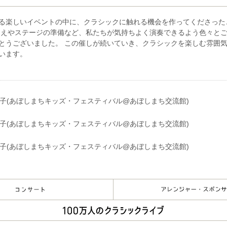
のゲスト出演や、演奏会の企画、また後進の指導も好評を得ている
公式サイト:
《クラシック以外での活動》
https://i-miki.wixsite.com/piano
る楽しいイベントの中に、クラシックに触れる機会を作ってくださった
また、クラシック業界初の日本酒唎酒師の資格を保有しており、日
【主な活動歴】
迎えやステージの準備など、私たちが気持ちよく演奏できるよう色々と
ック音楽のイベント「聴呑処」を開催し、両方のフィールドを熱く
2018年
とうございました。 この催しが続いていき、クラシックを楽しむ雰囲
時に、大阪の酒販店「酒 高蔵」にてインターン生として経験を積ん
diversEnsemble 第1回演奏会にて吉松隆のピアノ協奏曲「メモ・
います。
スト
「第1回JOAオーボエコンクール」公式ピアニスト
日本センチュリー交響楽団首席チェロ奏者の北口大輔氏と「豊中ま
ック」に出演
2019年
木管アンサンブルはなりとして「NHK-FMリサイタル・ノヴァ」出演
並公会堂ベヒシュタイン室内楽コンクール」プロフェッショナル部門
賞
「浦川宜也弦楽塾2019_summer」ピアニスト
2021年
「大阪クラシック2021」に出演
2022年
大阪クラシック2022に出演
日本センチュリー交響楽団第2ヴァイオリン副首席奏者の高橋宗久氏
にて共演
大阪フィルハーモニー交響楽団チェロ奏者の庄司拓氏のリサイタル