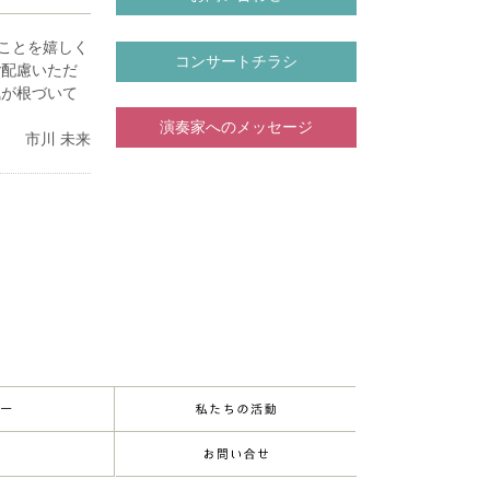
。
ことを嬉しく
本酒とクラシ
コンサートチラシ
ご配慮いただ
している。同
気が根づいて
でいる。
フローラ」ソリ
演奏家へのメッセージ
市川 未来
ちなかクラシ
、「第1回杉
にて第3位受
のリサイタル
にて共演