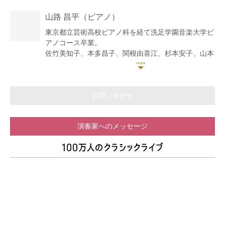
音楽院にて研鑽を積む。2015年コンセール・ヴィヴ
山路 昌平
（ピアノ）
ァン新人オーディション優秀賞受賞。
東京都立芸術高校ピアノ科を経て洗足学園音楽大学ピ
アノコース卒業。
佐竹美知子、本多昌子、関根由喜江、杉本安子、山本
光世の各氏に師事。
日本ピアノ教育連盟主催第22,23回ピアノオーディシ
ョン奨励賞。
社団法人日本ピアノ調律師協会第11回新人演奏会にて
お問い合わせ
東京文化会館小ホールで演奏。
現在ピアノ教室「ソナーレの会」で指導。横浜こども
演奏家へのメッセージ
専門学校非常勤講師。
ブログコンサート予定
https://ameblo.jp/9314yamajisyouhei/
クラシックyoutubeチャンネル「さんチャンネル」
2020年開設。
https://youtube.com/channel/UCoXjgbI1DbI1TXfo08UgLt