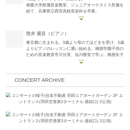
相愛大学附属音楽教室、ジュニアオーケストラ所属を
経て、兵庫県立西宮高校音楽科を卒業。
桐朋学園大学をヴァイオリン専攻、音楽学副専攻で卒
業。学内成績優秀者によるスチューデントコンサート
に出演。2025年桐朋学園大学キャリア支援センター
熊井 麗音
（ピアノ）
主催未就学児向けコンサート、「音楽で遊ぼう！」企
画責任者。卒業試験成績優秀者による卒業演奏会に出
東京都に生まれる。3歳より母のてほどきを受け、5歳
演。現在桐朋オーケストラ・アカデミー所属。
よりピアノのレッスンに通い始める。桐朋学園子供の
第39回全日本ジュニアクラシック音楽コンクール第5
ための音楽教室市川分室、仙川教室で学ぶ。桐朋女子
位。2024年春期海外音楽大学マスタークラス派遣助
高等学校音楽科を経て、桐朋学園大学卒、同研究科修
成オーディション准合格。第40回かながわ音楽コンク
了。これまでにピアノを大野京子、加藤伸佳、高橋多
ール入選。第26回日本演奏家コンクール入選。第25
佳子、下田幸二、中井恒仁の各氏に師事。また、練木
回大阪国際音楽コンクール弦楽器部門 Age‐U入選。第
繁夫氏からもレッスンを受ける。また、室内楽を小澤
CONCERT ARCHIVE
90回TIAA全日本クラシック音楽コンサート審査員賞
英世、江藤アンジェラ、藤井一興より学ぶ。スイス
受賞。第20回セシリア国際音楽コンクール室内楽部門
ローザンヌ音楽院より奨学金を得て夏季セミナーに参
S第2位。「100万人のクラシックライブ」登録演奏
加。その他にもザルツブルグモーツァルテウム音楽
家。
院、トマム、鯵ヶ沢の講習会等に参加し、研鑽を積
これまでに加納千春、神谷美千子 各氏に師事。
む。第2回横浜国際ピアノコンクールをはじめ数々の
コンクール、オーディションで入賞。2007年、江戸
川フィルハーモニーオーケストラと共演。また、
2011年『江戸川区ゆかりの音楽家によるチャリティ