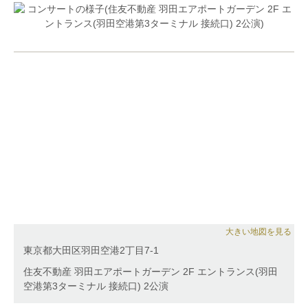
コンサート』メンバーに選出される。ラ・フォル・ジ
ュルネ・オ・ジャポンエリアコンサート、 台場メモ
リアルツリー点灯式、松屋銀座ファッションウィー
ク、丸ビル、oazo、ブリックスクエア、新宿駅西口
広場、横浜ベイブリッジ、横浜ベイクオーター、横浜
スタジアム、丸亀町商店街(香川県)、かちかちワイド
(サガテレビ)、名古屋マリオットアソシアホテルクリ
スマスコンサート、所沢ゆめあかり音楽会2016、等
で演奏。
FM浦和『吉武大地のミラクルミュージック』、sky
music Tuesday 『violinist Tsukasaの星が降るころ
に』ゲスト出演。日本テレビ系列ドラマにおいて手の
吹替、複数のドラマサウンドトラックにおけるレコー
ディングに参加。 また、全国各地でのスクールコン
サートに出演。2011年より東北とピアノでつながり
音楽を届けるプロジェクト『Rusing Sun』音楽メン
大きい地図を見る
バー。被災地でのボランティアコンサート、東京での
東京都大田区羽田空港2丁目7-1
チャリティコンサートに出演している。
住友不動産 羽田エアポートガーデン 2F エントランス(羽田
空港第3ターミナル 接続口) 2公演