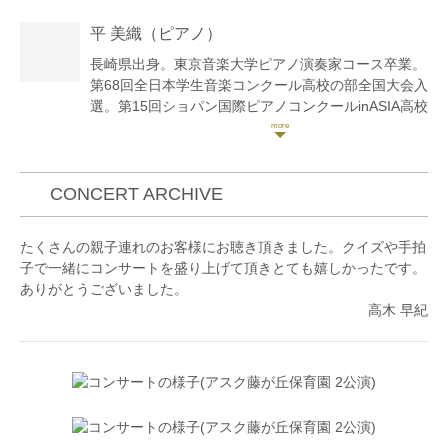
在学中、短期留学奨学生として英国王立音楽院にて学
平 美織
（ピアノ）
ぶ。
長崎県出身。東京音楽大学ピアノ演奏家コース卒業。
モーツァルテウム国際音楽アカデミーマスタークラ
第68回全日本学生音楽コンクール高校の部全国大会入
ス、ウィーン国立音楽大学マスタークラス、京都フラ
選。第15回ショパン国際ピアノコンクールinASIA高校
ンス音楽アカデミーマスタークラス修了。また、
生部門 アジア大会銀賞、第19回同コンクールコンチ
JGCC日独文化コミュニティーの助成を受け、ハンブ
ェルトC部門 アジア大会奨励賞。第4回刈谷国際音楽
ルク音楽大学音楽祭に参加、優秀者選抜コンサートに
コンクール 準グランプリ及び聴衆賞。第62回西日本
出演。第6回横浜国際音楽コンクールにて最高位。第
国際音楽コンクール理創賞(最高位)など数々のコンク
CONCERT ARCHIVE
22回日本クラシック音楽コンクールにて第五位(第一
ールにて入賞。成績優秀者によるピアノ学内卒業演奏
位〜第三位なし)。
会に出演。室内楽セミナー「楽興の時」にて篠崎史紀
たくさんの親子連れのお客様にお聴き頂きました。クイズや手拍
2011年より定期的に福島、東京に於いてソロリサイ
氏や九州交響楽団奏者と共演。これまでにピアノを田
子で一緒にコンサートを盛り上げて頂きとても嬉しかったです。
タルを行う。現在、ソロや室内楽、オーケストラ客演
中美江、三舩優子、迫昭嘉、御邊典一の各氏に師事。
ありがとうございました。
など幅広く演奏活動を行うほか、ソリストとしてオー
高木 早紀
ケストラとの共演も重ねる。