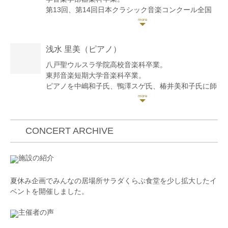
第13回、第14回日本クラシック音楽コンクール全国
大会入選。第19回日本演奏家コンクール入選。
第1回ライオンズ国際青少年音楽コンクール日本選考
会において日本代表に選出され、香港で開かれたアジ
浅水 里美
（ピアノ）
ア大会に出場。
2010年よりウィーンに留学。
八戸聖ウルスラ学院高校音楽科卒業。
VIENNA CAMERATAの第2ヴァイオリン首席を務め、
東邦音楽短期大学音楽科卒業。
オーストリア国内、スペインの演奏旅行に参加。
ピアノを中嶋和子氏、鴨澤スゲ氏、椿井美和子氏に師
2015年3月、ウィーン市立芸術音楽大学(旧ウィーン
事。
私立音楽大学)修士課程修了。
青森県新人演奏会、ミュージックフェスティバル、若
八戸、東京、弘前にてソロリサイタルを10回開催。
い翼コンサート（伴奏）、春を呼ぶコンサート（合
第44回八戸市民フィルハーモニー交響楽団定期演奏
奏）、八戸聖ウルスラ学院音楽研究部70周年記念コン
CONCERT ARCHIVE
会、第27回八戸ジュニア・オーケストラ定期演奏会に
サート（伴奏）などに出演。
ソリストとして出演。
八戸聖ウルスラ学院音楽研究部講師を経て、現在は八
施設の紹介
ヴァイオリンを高橋良之、福山康子、高橋めぐみ、川
戸市の自宅にてピアノ教室主宰。
上久雄、清水高師、井上将興、ネデルコヴィック・ボ
ピティナ（全日本ピアノ指導者協会PTNA）青森県支
夏休み企画でみんなの居場所サラダくらぶ食堂を少し拡大したイ
ーヤン、ゲルノート・ヴィニッシュホーファー、瀬戸
部会員。
ベントを開催しました。
瑶子の各氏に、室内楽をルカ・モンティ、デニス・ベ
ンダ、ハルムート・パッシャーの各氏に師事。
主催者の声
現在、100万人のクラシックライブのアーティストと
して各地で演奏。