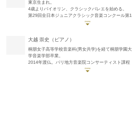
東京生まれ。
4歳よりバイオリン、クラシックバレエを始める。
第29回全日本ジュニアクラシック音楽コンクール第1
位 第7回日本イタリア協会コンコルソムジカアルテ優
秀大賞 第4回新進音楽家コンクール 第2位。第23回jila
音楽コンクール第2位。第1回横浜国際音楽コンクール
大越 崇史
（ピアノ）
第3位 他多数上位入賞。
2017年宮地楽器主催 初ソロリサイタル「19歳の今」
桐朋女子高等学校音楽科(男女共学)を経て桐朋学園大
小金井宮地楽器ホール大ホールにて開催。
学音楽学部卒業。
東京音楽大学主催交歓演奏会にて 桐朋女子高校代表
2014年渡仏。パリ地方音楽院コンサーティスト課程
で弦楽四重奏で出演。
ピアノ科 室内楽科を併せて卒業。
2017年 桐朋学園成績優秀者によるStudent Concertや
学内選抜の室内楽演奏会に出演。
2005年大阪国際音楽コンクールデュオ・アンサンブ
都内小学校芸術鑑賞教室や幼稚園、障害者施設でのコ
ル部門第2位受賞。2011年日本クラシック音楽コンク
ンサート、高齢者施設での毎月の定期演奏会「調の時
ール全国大会ピアノ部門入選。2012年デザインK国際
間」を企画、出演。
音楽コンクール二重奏部門第1位、併せてグランプリ
市立中学校式典記念講演会講師として講演と演奏を務
受賞。2014年ザルツブルク=モーツァルト国際室内楽
める。POLA✖︎メルセデスベンツ企画イベントで演
コンクール特別賞。第3回秋吉台音楽コンクール室内
奏、アストンマーティン オープニング記念パティー
楽部門第4位入賞。2016年コンセール・ヴィヴァン新
で演奏。ラフォルジュルネ オリビエ・シャルリエ公
人オーディション優秀賞受賞。
開レッスンに出演。京都フランス音楽アカデミーにて