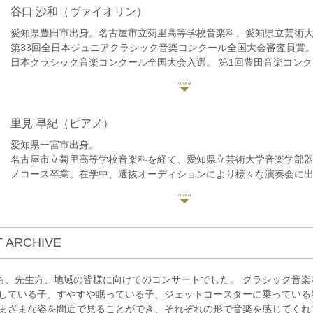
谷口 沙和
（ヴァイオリン）
愛知県豊田市出身。名古屋市立菊里高等学校音楽科、愛知県立芸術
第33回全日本ジュニアクラシック音楽コンクール全国大会審査員賞。第
日本クラシック音楽コンクール全国大会入選。 第1回豊田音楽コンク
受賞者記念コンサートに出演。第26回とよたフレッシュコンサート
市ジュニアオーケストラOG。
2021年名古屋市内のホールとの共同プロジェクトによりコンサート
ターを務め「音楽のそばにあるもの」を開催。愛知県名誉県民顕彰
里見 早紀
（ピアノ）
十字有功会晩餐会、豊田市制記念式典などで演奏。テレビ愛知SPド
愛知県一宮市出身。
ぽいハムレット」本編音楽のヴァイオリン演奏を担当。
名古屋市立菊里高等学校音楽科を経て、愛知県立芸術大学音楽学部
これまでにヴァイオリンを鳥居愛子、平田文、植村太郎、フェデリ
ノコース卒業。在学中、選抜オーディションにより様々な演奏会に
ィーニに師事。
ペラや管楽器オーケストラレパートリーの稽古ピアニストを務める
令和6年度、豊田市文化振興財団より豊田文化新人賞を受賞。 同年
第31回日本ピアノ教育連盟ピアノオーディション全国大会優秀賞(最
興財団の推薦により公益財団法人とよしん育英財団より表彰、助成
国優秀者演奏会に出演。第30回江南ピアノコンクール第2位。第16
2022年よりON music project パートナーシップアーティスト。
コンクール全国大会第5位。他受賞。
中心に演奏活動を活発に行う。
 ARCHIVE
ON music project主催リレーコンサートVol.118「燈-ともしび-」
ー里見早紀「音に想いをのせて歩むコンサート」にてソロリサイタ
現在 東海地方を中心にソロ、デュオ、室内楽など幅広く演奏活動を
たち、先生方、地域の皆様に向けてのコンサートでした。 クラシック音
幼稚園や保育園、学校、特別支援学校、介護施設、こども食堂、子
している子、すやすや眠っている子、ジェットコースターに乗っている
ー、カフェ、商業施設などでも積極的に演奏をお届けしている。
まざまな姿を間近で見ることができ、それぞれの形で音楽を感じてくれ