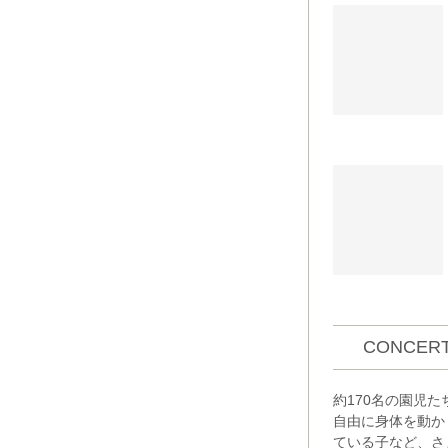
CONCERT
約170名の園児
自由に身体を動か
ている子など、さ