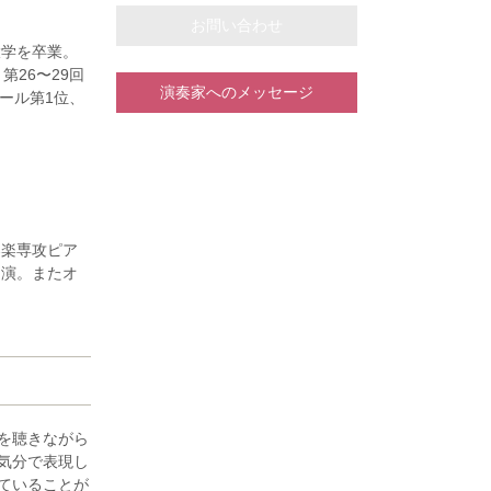
お問い合わせ
大学を卒業。
26〜29回
演奏家へのメッセージ
ール第1位、
に出演。豊田
コーディネー
式、愛知県赤
ラマ「忘れっ
器楽専攻ピア
コ・アゴステ
出演。またオ
。
、豊田市文化振
高位)、及び全
を受ける。
回ベーテン音楽
現在、東海地方を
、ドキュメンタリ
ルを開催。
行っている。
楽を聴きながら
育てセンタ
気分で表現し
ていることが