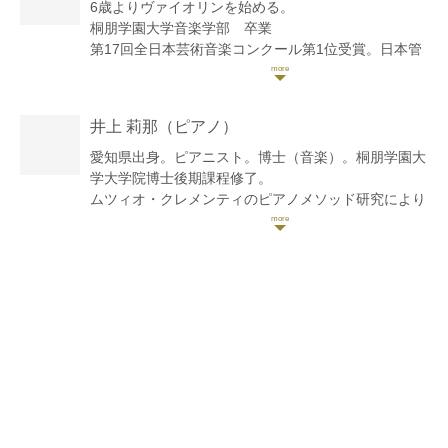
6歳よりヴァイオリンを始める。
桐朋学園大学音楽学部 卒業
第17回全日本芸術音楽コンクール第1位受賞。日本管
弦打ソロ・コンテスト 金賞・クリスタルミューズ賞
受賞。第25回万里の長城杯国際音楽コンクール弦楽器
部門一般の部Aにて最高位(1位なし2位)受賞。テレビ
井上 莉那
（ピアノ）
朝日題名のない音楽会 〜葉加瀬太郎 題名プロ塾〜
に出演。
愛知県出身。ピアニスト。博士（音楽）。桐朋学園大
学大学院博士後期課程修了。
墨田トリフォニーJr.オーケストラに入団。
ムツィオ・クレメンティのピアノメソッド研究により
桐朋学園大学音楽学部附属 子供のための音楽教室 お
博士号（音楽）を取得し、演奏と研究の両面から活動
茶の水教室入室。第16回軽井沢YEKアンサンブルアカ
を展開している。
デミー参加。
ヴァイオリンを宮野陽子、久保田巧の各氏に師事。室
東京都新宿区にて、ピアノ教室「R-music」を主宰。
内楽を磯村和英、池田菊衛、神谷美千子、鈴木康浩、
スタインウェイピアノを備えたスタジオにて、博士研
山口裕之、伊藤亮太郎、三瀬和明、エマニュエル・ジ
究の知見に基づいた指導を行うなど後進の育成にも力
ラールの各氏に師事。
を注いでいる。
現在は、室内楽やオーケストラの他、レコーディング
等クラシックからポップスまで幅広く活動中。
ソロ、室内楽、器楽伴奏のほか、ホテル・イベントで
の演奏や文化施設・教育機関でのアウトリーチなど幅
広い演奏活動を行う。セントラル愛知交響楽団と共