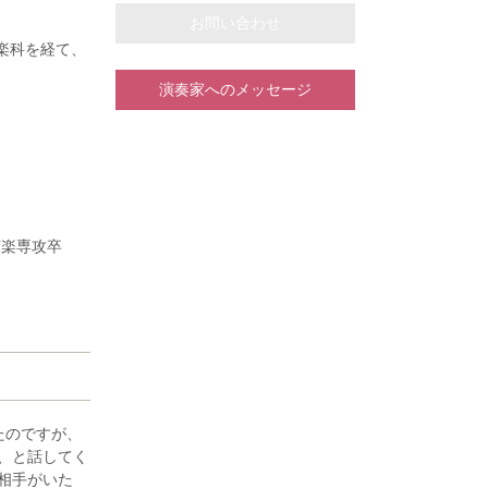
お問い合わせ
楽科を経て、
演奏家へのメッセージ
ツラフ・レメ
子の各氏に、
オーケストラ
声楽専攻卒
レイヤー。
マハ指導グレ
、ブライダル
く様々なジャ
才に演奏活動
たのですが、
、と話してく
チェッラ・レ
相手がいた