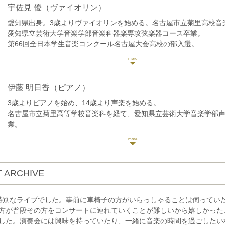
宇佐見 優
（ヴァイオリン）
愛知県出身。3歳よりヴァイオリンを始める。名古屋市立菊里高校音
愛知県立芸術大学音楽学部音楽科器楽専攻弦楽器コース卒業。
第66回全日本学生音楽コンクール名古屋大会高校の部入選。
第3回宗次ホール弦楽四重奏コンクールに出場し、原田禎夫、ヴァー
シュ、百武由紀の各氏のマスタークラスを受講。
大学選抜による「第49回卒業演奏会」等に出演。
これまでにヴァイオリンを花井晶子、森下陽子、沼田園子、白石禮
伊藤 明日香
（ピアノ）
室内楽を百武由紀、花崎薫の各氏に師事。
3歳よりピアノを始め、14歳より声楽を始める。
現在ヴァイオリン、ヴィオラ奏者として室内楽、レコーディング、
名古屋市立菊里高等学校音楽科を経て、愛知県立芸術大学音楽学部
などでの演奏を行なっている。
業。
一般社団法人アマービレフィルハーモニー管弦楽団アソシエイトプ
2005年ヤマハピアノフェスティバル中部大会奨励賞受賞。
録音専門オーケストラgaQdan所属。
第15回グレンツェンピアノコンクール関西中部大会優秀賞受賞。ヤ
ード3級取得。
現在はボイストレーナーとして活動する他、レストランやラウンジ
 ARCHIVE
シーンやパーティー演奏などの活動も多岐に渡り行なっている。
また過去の経験を生かし、弾き語りとしてクラシック部門だけでな
ンルでも演奏を行なうだけでなく、クラシック伴奏を務めるなど多
特別なライブでした。事前に車椅子の方がいらっしゃることは伺ってい
を行っている。
方が普段その方をコンサートに連れていくことが難しいから嬉しかった
これまでに、声楽を筧真美子、ビルギッタ・ノルドファルク、マル
した。演奏会には興味を持っていたり、一緒に音楽の時間を過ごしたい