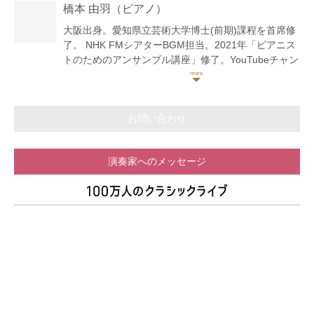
橋本 由羽
（ピアノ）
池辺晋一郎賞。第5回豊中音楽コンクール大学・一般
の部管弦楽器部門第3位。他。
大阪出身。愛知県立芸術大学博士(前期)課程を首席修
これまで、中島慎子、森田玲子、大谷玲子、小栗まち
了。 NHK FMシアターBGM担当。2021年「ピアニス
絵各氏に師事。
トのためのアンサンブル講座」修了。YouTubeチャン
クラシック音楽を「敷居の高い芸術」という性質はそ
ネル「?由羽Piano Labo 〜Russian Pianismを目指し
のままに「気軽に楽しんでもらえる」活動を目指す中
て〜」にて演奏動画・ピアノ演奏の秘密動画を配信
で、後進の指導や自身のリサイタル活動の他、アウト
中。
リーチ活動やSNS活動も精力的に行っている。
クラシック音楽の魅力を、多彩な音色とトークで伝え
お問い合わせ
ます。
演奏家へのメッセージ