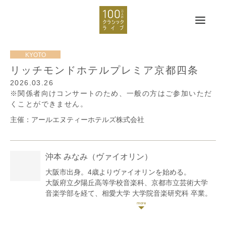
リッチモンドホテルプレミア京都四条
2026.03.26
※関係者向けコンサートのため、一般の方はご参加いただ
くことができません。
主催：アールエヌティーホテルズ株式会社
沖本 みなみ
（ヴァイオリン）
大阪市出身。4歳よりヴァイオリンを始める。
大阪府立夕陽丘高等学校音楽科、京都市立芸術大学
音楽学部を経て、相愛大学 大学院音楽研究科 卒業。
第18回万里の長城杯高校生の部1位及び中国駐大阪総
領事賞。第70回全日本学生音楽コンクール大阪大会入
選。第22回姫路パルナソス音楽コンクール入選 及び