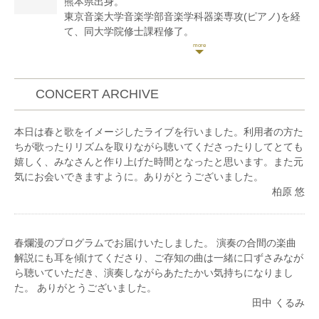
熊本県出身。
色でつなぐ絆プロジェクトの一員として津波ヴァイオ
東京音楽大学音楽学部音楽学科器楽専攻(ピアノ)を経
リンを演奏した。
て、同大学院修士課程修了。
また、後進の指導にも力を入れている。
第55回熊本県新人演奏会に出演。
東京、大阪、岩手、熊本にて2台ピアノによるピアノ
デュオリサイタルを開催。
CONCERT ARCHIVE
これまでに、ピアノを原村千秋、倉沢仁子、佐藤展
本日は春と歌をイメージしたライブを行いました。利用者の方た
子、伊賀あゆみの各氏、ピアノデュオを河邉亮子氏、
ちが歌ったりリズムを取りながら聴いてくださったりしてとても
室内楽を山洞智氏、伴奏法を故・白石隆生、水谷真理
嬉しく、みなさんと作り上げた時間となったと思います。また元
子の各氏に師事。
気にお会いできますように。ありがとうございました。
柏原 悠
現在、ピアノデュオ、室内楽、合唱伴奏など、幅広く
演奏活動を行うとともに、ピアノ講師として後進の指
導にもあたる。
春爛漫のプログラムでお届けいたしました。 演奏の合間の楽曲
解説にも耳を傾けてくださり、ご存知の曲は一緒に口ずさみなが
ら聴いていただき、演奏しながらあたたかい気持ちになりまし
た。 ありがとうございました。
田中 くるみ