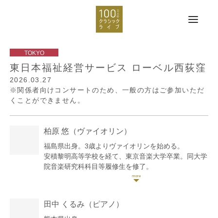
東日本福祉経営サービス ローベル西荻窪
2026.03.27
※関係者向けコンサートのため、一般の方はご参加いただ
くことができません。
柏原 悠
（ヴァイオリン）
福島県出身。3歳よりヴァイオリンを始める。
安積黎明高等学校を経て、東京音楽大学卒業。同大学
院音楽研究科科目等履修生を修了。
これまでに田中洋子、菊池恭江、景山誠治、景山裕
子、齋藤真知亜の各氏に師事。
現在、各地オーケストラの客演、ソロ、室内楽の演奏
田中 くるみ
（ピアノ）
家として幅広く演奏活動を展開。
2018年3月には福島県いわき市久之浜町にて、千の音