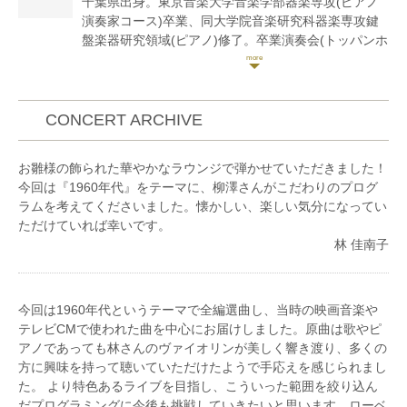
千葉県出身。東京音楽大学音楽学部器楽専攻(ピアノ
野口千代光、小森谷巧の各氏に師事。
演奏家コース)卒業、同大学院音楽研究科器楽専攻鍵
兵庫芸術文化センター管弦楽団コアメンバー、大阪フ
盤楽器研究領域(ピアノ)修了。卒業演奏会(トッパンホ
ィルハーモニー交響楽団ヴァイオリン奏者、神奈川フ
ール)及び日本ピアノ調律師協会主催新人演奏会(東京
ィルハーモニー管弦楽団契約団員を経て、現在はフリ
文化会館 小ホール)出演。さらに米・シカゴのデポー
ーランスとして活動中。
ル大学音楽学部にて、全額給付奨学金を得て2年間の
研鑚を積みディプロマを取得。これまでにピアノを猶
CONCERT ARCHIVE
原和子、石井克典、関根有子、G. ヴァチナーゼ、若
林顕の各氏に師事。野島稔、A. トラーゼなど、多く
お雛様の飾られた華やかなラウンジで弾かせていただきました！
の著名なピアニストからも指導を受ける。
今回は『1960年代』をテーマに、柳澤さんがこだわりのプログ
日本演奏家コンクール第1位、宝塚ベガ音楽コンクー
ラムを考えてくださいました。懐かしい、楽しい気分になってい
ル第5位、クレインマン・ピアノコンペティション第1
ただけていれば幸いです。
位。かずさアカデミア音楽コンクールでは第3位入賞
林 佳南子
と共に翌年の入賞者演奏会にて山下一史指揮・ニュー
フィルハーモニーオーケストラ千葉(現・千葉交響楽
団)とベートーヴェンのピアノ協奏曲第3番を共演。
今回は1960年代というテーマで全編選曲し、当時の映画音楽や
本格的なリサイタル、トーク付きコンサート、お昼の
テレビCMで使われた曲を中心にお届けしました。原曲は歌やピ
サロンコンサートなど、様々なスタイルと多彩なプロ
アノであっても林さんのヴァイオリンが美しく響き渡り、多くの
グラムにて、ソロの演奏会を年数回のペースで継続的
方に興味を持って聴いていただけたようで手応えを感じられまし
に開催。
た。 より特色あるライブを目指し、こういった範囲を絞り込ん
アンサンブルピアニストとしても特に声楽伴奏の分野
だプログラミングに今後も挑戦していきたいと思います。ローベ