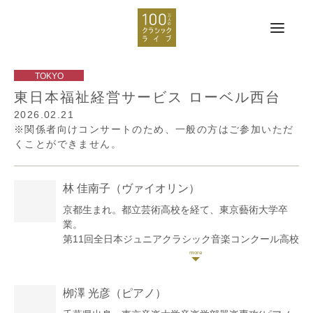
東日本福祉経営サービス ローベル西台
2026.02.21
※関係者向けコンサートのため、一般の方はご参加いただ
くことができません。
林 佳南子
（ヴァイオリン）
京都生まれ。都立芸術高校を経て、東京藝術大学卒
業。
第11回全日本ジュニアクラシック音楽コンクール高校
生部門第1位。第13回同コンクール弦楽器の部大学生
部門第1位。サイトウ・キネン・フェスティバル小澤
征爾音楽塾など、国内外の講習会や音楽祭に参加。ソ
栁澤 光彦
（ピアノ）
ロ・室内楽で自主演奏会も行う。
これまでに小室由利恵、保井頌子、若林暢、澤和樹、