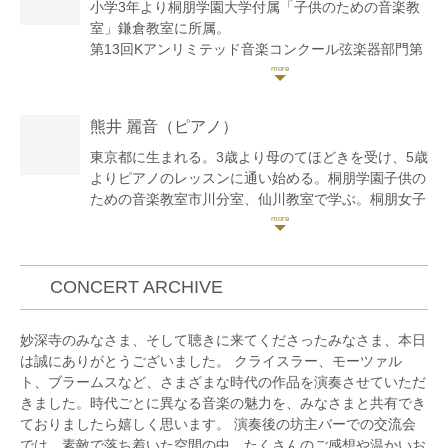
小学3年より桐朋学園大学付属「子供のための音楽教
室」鎌倉教室に所属。
第13回Kアンリミテッド音楽コンクール弦楽器部門第
1位。第24回大阪国際音楽コンクールデュオ部門3
位。2024 EUROASIA YOUNG ONLINE
COMPETITION IN TOKYO 22歳以下の部第2位。第
熊井 麗音
（ピアノ）
18回セシリア国際音楽コンクール大学生の部1位、セ
シリアIMC審査委員長賞:コンチェルト賞。コンチェル
東京都に生まれる。3歳より母のてほどきを受け、5歳
ト賞受賞者による夢の協演コンサートにてオーケスト
よりピアノのレッスンに通い始める。桐朋学園子供の
ラと共演。同コンクール室内楽部門第1位、大阪国際
ための音楽教室市川分室、仙川教室で学ぶ。桐朋女子
音楽賞。第13回デザインK音楽コンクール大学、一般
高等学校音楽科を経て、桐朋学園大学卒、同研究科修
の部第2位。
了。これまでにピアノを大野京子、加藤伸佳、高橋多
東京藝術大学の学内オーディションを経て、第51回藝
佳子、下田幸二、中井恒仁の各氏に師事。また、練木
大定期室内楽演奏会に出演。
繁夫氏からもレッスンを受ける。また、室内楽を小澤
CONCERT ARCHIVE
東京藝術大学音楽学部附属音楽高等学校、東京藝術大
英世、江藤アンジェラ、藤井一興より学ぶ。スイス
学音楽学部卒業。現在、桐朋学園大学大学院在学中。
ローザンヌ音楽院より奨学金を得て夏季セミナーに参
妙深寺のみなさま、そして聴きに来てくださったみなさま、本日
これまでに吉川朝子・名倉淑子・三上亮・林悠介・清
加。その他にもザルツブルグモーツァルテウム音楽
は誠にありがとうございました。 クライスラー、モーツァル
水高師の各先生に師事。
院、トマム、鯵ヶ沢の講習会等に参加し、研鑽を積
ト、ブラームスなど、さまざまな時代の作品を演奏させていただ
む。第2回横浜国際ピアノコンクールをはじめ数々の
きました。時代ごとに異なる音楽の魅力を、みなさまと共有でき
コンクール、オーディションで入賞。2007年、江戸
ておりましたら嬉しく思います。 演奏後の坊主バーでの交流会
川フィルハーモニーオーケストラと共演。また、
では、素敵で落ち着いた空間の中、たくさんのご感想や温かいお