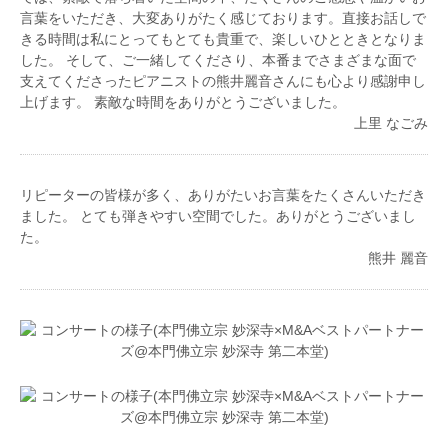
2011年『江戸川区ゆかりの音楽家によるチャリティ
言葉をいただき、大変ありがたく感じております。直接お話しで
コンサート』メンバーに選出される。ラ・フォル・ジ
きる時間は私にとってもとても貴重で、楽しいひとときとなりま
ュルネ・オ・ジャポンエリアコンサート、 台場メモ
した。 そして、ご一緒してくださり、本番までさまざまな面で
リアルツリー点灯式、松屋銀座ファッションウィー
支えてくださったピアニストの熊井麗音さんにも心より感謝申し
ク、丸ビル、oazo、ブリックスクエア、新宿駅西口
上げます。 素敵な時間をありがとうございました。
広場、横浜ベイブリッジ、横浜ベイクオーター、横浜
上里 なごみ
スタジアム、丸亀町商店街(香川県)、かちかちワイド
(サガテレビ)、名古屋マリオットアソシアホテルクリ
スマスコンサート、所沢ゆめあかり音楽会2016、等
で演奏。
リピーターの皆様が多く、ありがたいお言葉をたくさんいただき
FM浦和『吉武大地のミラクルミュージック』、sky
ました。 とても弾きやすい空間でした。ありがとうございまし
music Tuesday 『violinist Tsukasaの星が降るころ
た。
に』ゲスト出演。日本テレビ系列ドラマにおいて手の
熊井 麗音
吹替、複数のドラマサウンドトラックにおけるレコー
ディングに参加。 また、全国各地でのスクールコン
サートに出演。2011年より東北とピアノでつながり
音楽を届けるプロジェクト『Rusing Sun』音楽メン
バー。被災地でのボランティアコンサート、東京での
チャリティコンサートに出演している。