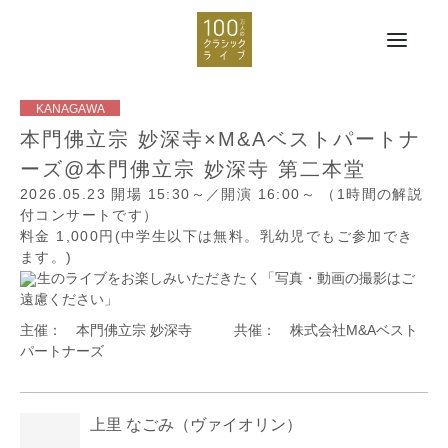
本門佛立宗 妙深寺×M&Aベストパートナ
ーズ@本門佛立宗 妙深寺 第二本堂
2026.05.23
開場 15:30～／開演 16:00～
（1時間の解説
付コンサートです）
料金 1,000円(中学生以下は無料。乳幼児でもご参加でき
ます。)
生のライブをお楽しみいただきたく「写真・動画の撮影はご
遠慮ください」
主催： 本門佛立宗 妙深寺 共催： 株式会社M&Aベスト
パートナーズ
上里 なごみ
（ヴァイオリン）