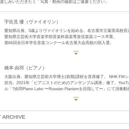
楽しみいただきたく「写真・動画の撮影はご遠慮ください」
宇佐見 優
（ヴァイオリン）
愛知県出身。3歳よりヴァイオリンを始める。名古屋市立菊里高校音
愛知県立芸術大学音楽学部音楽科器楽専攻弦楽器コース卒業。
第66回全日本学生音楽コンクール名古屋大会高校の部入選。
第3回宗次ホール弦楽四重奏コンクールに出場し、原田禎夫、ヴァー
シュ、百武由紀の各氏のマスタークラスを受講。
大学選抜による「第49回卒業演奏会」等に出演。
これまでにヴァイオリンを花井晶子、森下陽子、沼田園子、白石禮
橋本 由羽
（ピアノ）
室内楽を百武由紀、花崎薫の各氏に師事。
大阪出身。愛知県立芸術大学博士(前期)課程を首席修了。 NHK FMシ
現在ヴァイオリン、ヴィオラ奏者として室内楽、レコーディング、
担当。2021年「ピアニストのためのアンサンブル講座」修了。YouT
などでの演奏を行なっている。
ル「?由羽Piano Labo 〜Russian Pianismを目指して〜」にて演
一般社団法人アマービレフィルハーモニー管弦楽団アソシエイトプ
奏の秘密動画を配信中。
録音専門オーケストラgaQdan所属。
クラシック音楽の魅力を、多彩な音色とトークで伝えます。
 ARCHIVE