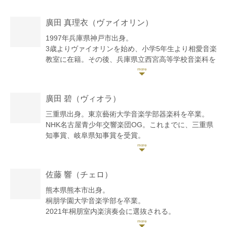
秀大賞 第4回新進音楽家コンクール 第2位。第23回jila
音楽コンクール第2位。第1回横浜国際音楽コンクール
廣田 真理衣
（ヴァイオリン）
第3位 他多数上位入賞。
2017年宮地楽器主催 初ソロリサイタル「19歳の今」
1997年兵庫県神戸市出身。
小金井宮地楽器ホール大ホールにて開催。
3歳よりヴァイオリンを始め、小学5年生より相愛音楽
東京音楽大学主催交歓演奏会にて 桐朋女子高校代表
教室に在籍。その後、兵庫県立西宮高等学校音楽科を
で弦楽四重奏で出演。
経て、桐朋学園大学、桐朋学園大学同大学院音楽研究
2017年 桐朋学園成績優秀者によるStudent Concertや
科修士課程を卒業。
学内選抜の室内楽演奏会に出演。
第15回関西弦楽コンクール優秀賞及び審査員特別賞、
廣田 碧
（ヴィオラ）
都内小学校芸術鑑賞教室や幼稚園、障害者施設でのコ
第15回大阪国際音楽コンクール第2位、第6回デザイ
ンサート、高齢者施設での毎月の定期演奏会「調の時
ンK音楽コンクール特別優秀賞、第20回日本演奏家コ
三重県出身。東京藝術大学音楽学部器楽科を卒業。
間」を企画、出演。
ンクール大学の部第3位、第2回ベストオブアンサンブ
NHK名古屋青少年交響楽団OG。これまでに、三重県
市立中学校式典記念講演会講師として講演と演奏を務
ルin Kanazawaグランプリを受賞。
知事賞、岐阜県知事賞を受賞。
める。POLA✖︎メルセデスベンツ企画イベントで演
ミュージック・アカデミーinみやざき、秋吉台室内楽
スタジオレコーディング、プロオーケストラへの客
奏、アストンマーティン オープニング記念パティー
セミナー、ウィーン国立音楽大学マスタークラス、ミ
演、ミュージカルやバレエ等の舞台、ライブサポー
で演奏。ラフォルジュルネ オリビエ・シャルリエ公
ュージックセミナーinゆうばり、PMF2021に参加。
ト、音楽番組への出演など、幅広く演奏活動を行う。
佐藤 響
（チェロ）
開レッスンに出演。京都フランス音楽アカデミーにて
大学在学中、桐朋学園大学オーケストラにてコンサー
また一方で、東京藝術大学音楽学部指揮科教育研究助
選抜受講生コンサートに出演。
トミストレスを務める。また、別府アルゲリッチ音楽
手(兼 藝大フィルハーモニー管弦楽団ライブラリース
熊本県熊本市出身。
2018年10月には ポーランド ワルシャワにて 「ポー
祭、国際音楽祭NIPPONチャリティーコンサートに桐
タッフ)としても勤務する傍ら、映像収録、動画編
桐朋学園大学音楽学部を卒業。
ランド独立100周年記念公演」に於いてバイオリンソ
朋学園オーケストラとして参加。
集、写真撮影、チラシやプログラムのデザイン制作な
2021年桐朋室内楽演奏会に選抜される。
ロとモダンバレエで出演。
これまでにヴァイオリンを大谷玲子、景山誠治各氏に
ども手掛けるなど、活躍の場を広げている。
第40回熊本県高等学校器楽コンクールにて金賞受賞。