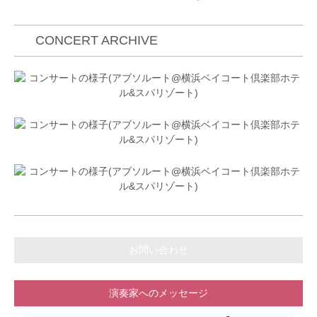
楽天ファッションウィーク「CHIKA KISADA」ファッ
師事。
第21回宮日音楽コンクールにて優秀賞受賞。
ションショーにてランウェイの側で演奏に参加。
第18回九州音楽コンクールにて金賞、審査員特別賞受
オーケストラでは 「コバケンと仲間たちオーケスト
賞。
CONCERT ARCHIVE
ラ」メンバーとして 全国各地を公演。ゲーム音楽オ
第14回ヴェルデ音楽コンクールにて優秀賞受賞。
ーケストラ「JAGMO」にも参加。フランス、韓国な
第21回別府アルゲリッチ音楽祭にて向山佳絵子氏のマ
ど海外及び国内マスタークラス多数修了。音楽団体
スタークラスを受講。
JPCO所属。公式認証17ライバー。
第12回、14回ミュージック・アカデミーinみやざきに
2019年日テレBS「恋するクラシック」出演。
参加。
趣味のワークアウトでは2018ホノルルマラソン
チェロを槌田博文、宮田浩久、毛利伯郎の各氏に師
42.195km完走。桐朋女子高等学校音楽科を経て桐朋
事。
学園大学卒業。
これまでに室内楽を磯村和英、漆原啓子、神谷美千
2019年度成績優秀者による桐朋学園卒業演奏会(紀尾
子、菊地知也、銅銀久弥、故名倉淑子、練木繁夫、三
井ホール)出演。
瀬和朗、山崎伸子の各氏に師事。
2021年 一時帰国中に調トリオ結成。第1回コンサー
トで好評を博す。
2022年べルギー王立レメンス音楽院修士課程首席卒
業。Academy of Performing arts Overijs(バレエ学校)
お問い合わせ
同時卒業。
調雅子完全帰国記念リサイタルを三鷹市芸術文化セン
ター風のホールにて開催。Japan General Orchestra
演奏家へのメッセージ
メンバー。
2023年調DUO結成。第1回コンサートで好評を博す。