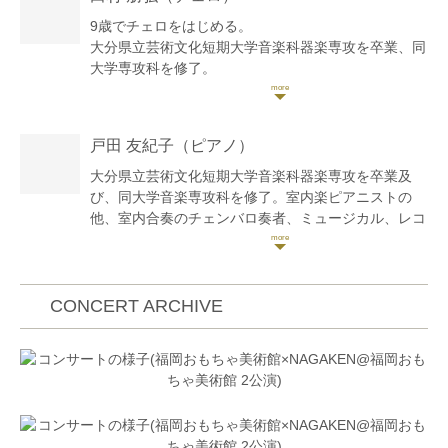
9歳でチェロをはじめる。
大分県立芸術文化短期大学音楽科器楽専攻を卒業、同
大学専攻科を修了。
第4回別府アルゲリッチ音楽祭若手演奏家コンサート
に出演。
2008年別府市民交響楽団演奏会で協奏曲のソリスト
戸田 友紀子
（ピアノ）
を務める。
2009、2011年バッハストリングアンサンブルのメン
大分県立芸術文化短期大学音楽科器楽専攻を卒業及
バーとして英国公演に参加。
び、同大学音楽専攻科を修了。室内楽ピアニストの
九州各地でソロ、室内楽、オーケストラ、レコーディ
他、室内合奏のチェンバロ奏者、ミュージカル、レコ
ングなど幅広く演奏活動を行っている。
ーディングなど幅広く演奏活動を行っている。2010
第5回九州音楽コンクールにて金賞および最優秀賞を
年にはオーケストラ style-Kとラフマニノフピアノ協
受賞。
奏曲第2番を共演。ライプツィヒ・ゲヴァントハウス
第13回おぢか国際音楽祭にてマスタークラスの講師を
管弦楽団首席チェリストのユルンヤーコブ・ティム
CONCERT ARCHIVE
務める
氏、世界的オーボエ奏者モーリス・ブルグ氏の室内楽
これまでにチェロを清水潔子、飯塚雅史、渡辺紘二
マスタークラスに参加。宮崎県独唱独奏コンクール金
郎、市博成の各氏に師事。
賞、宮崎音楽コンクール最優秀賞受賞。ピアノを寺田
室内楽を良永季美枝氏に師事。
洋子、中鍋美智子、小川詠子、斎藤美代子、釈迦郡誠
ゼーレトリオ、AURUM celloqualtet、
の各氏に、室内楽を良永季美枝氏に師事。現在Duo
Duo Fugaのチェリスト
Fuga、女声合唱アマービレピアニストの他、絵本と
音楽教室Tutti、熊本大谷楽器、大谷楽器春日センター