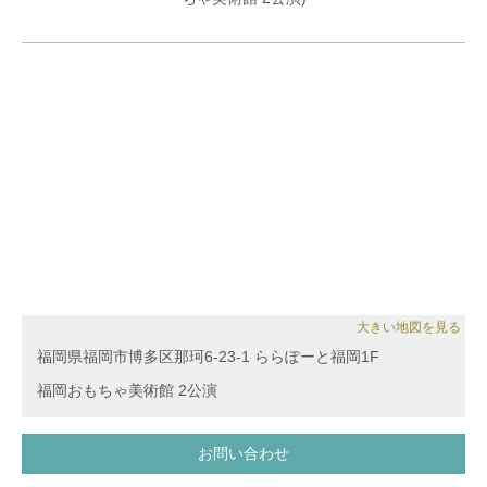
音楽の子ども向けコンサートをプロデュースしてい
ミュージックステーション福岡チェロ講師。
る。
大分県立芸術文化短期大学非常勤講師。
iichikoグランシアタジュニアオーケストラ講師
大きい地図を見る
福岡県福岡市博多区那珂6-23-1 ららぽーと福岡1F
福岡おもちゃ美術館 2公演
お問い合わせ