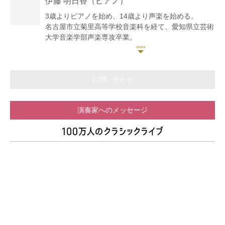
伊藤 明日香
（ピアノ）
2015年Phoenix OSAQAにてジャパン・ストリング
ス・クァルテットのマスタークラスを受講。
3歳よりピアノを始め、14歳より声楽を始める。
第3回宗次ホール弦楽四重奏コンクールにて、原田禎
名古屋市立菊里高等学校音楽科を経て、愛知県立芸術
夫、ヴァーツラフ・レメシュ、百武由紀の各氏のマス
大学音楽学部声楽専攻卒業。
タークラスを受講。
2005年ヤマハピアノフェスティバル中部大会奨励賞
2017年ウクライナ政府の招聘により独立25周年記念
受賞。
国際文化交流事業で3都市で演奏。
第15回グレンツェンピアノコンクール関西中部大会優
2019年Opera Classica Europaにオーケストラメンバ
秀賞受賞。ヤマハ指導グレード3級取得。
お問い合わせ
ーとして参加し渡独。
現在はボイストレーナーとして活動する他、レストラ
これまでにヴァイオリンを長友野慈呼、福本泰之、林
ンやラウンジ、ブライダルシーンやパーティー演奏な
茂子、D.ノーラン、辻井淳の各氏に師事。室内楽を福
演奏家へのメッセージ
どの活動も多岐に渡り行なっている。
本泰之、百武由紀、桐山健志、花崎薫、久保田巧の各
また過去の経験を生かし、弾き語りとしてクラシック
氏に師事。
部門だけでなく様々なジャンルでも演奏を行なうだけ
室内楽やオーケストラではヴィオラ奏者としても活
でなく、クラシック伴奏を務めるなど多才に演奏活動
動。現在は東海地方を中心にソロ、室内楽、オーケス
を行っている。
トラの客演等の演奏活動を行う。
これまでに、声楽を筧真美子、ビルギッタ・ノルドフ
山田弦楽四重奏団、Trio Enchantメンバー。春日井市
ァルク、マルチェッラ・レアーレ各氏に、ピアノを富
若手音楽家支援事業第3期登録アーティスト。録音専
田真砂子、上野栄美子、安田和恵、小林功各氏に師
門オーケストラgaQdanに所属。
事。
更に音楽活動だけではなく、桂由美ブライダルショー