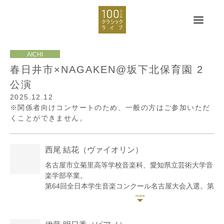
春日井市×NAGAKEN@坂下北保育園 2
公演
2025.12.12
※関係者向けコンサートのため、一般の方はご参加いただ
くことができません。
西尾 結花
（ヴァイオリン）
名古屋市立菊里高等学校音楽科、愛知県立芸術大学音
楽学部卒業。
第64回全日本学生音楽コンクール名古屋大会入選。第
21回日本クラシック音楽コンクール全国大会入選。
愛知県立芸術大学在学中、学内選抜により室内楽の夕
べ、第47回卒業演奏会出演。