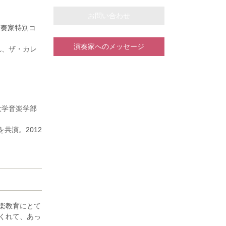
お問い合わせ
演奏家特別コ
演奏家へのメッセージ
れ、ザ・カレ
、ドイツ国立
プツィヒ・ゲ
了。2023
の室内楽マス
大学音楽学部
20回“万里の
共演。2012
ホール音楽コ
と共演。
、大阪国際音
ー、2023-
楽コンクール
行っている。
タークラス受
の各氏に師
楽教育にとて
多くの音楽家
くれて、あっ
(ピアノ三重奏)各