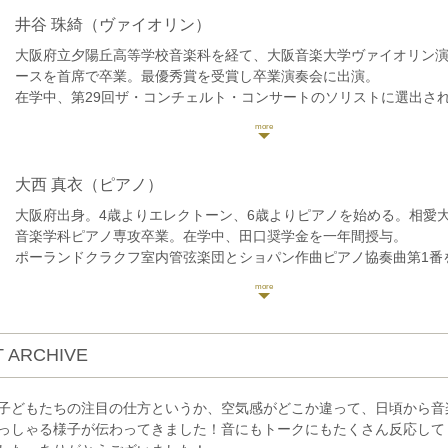
井谷 珠綺
（ヴァイオリン）
大阪府立夕陽丘高等学校音楽科を経て、大阪音楽大学ヴァイオリン
ースを首席で卒業。最優秀賞を受賞し卒業演奏会に出演。
在学中、第29回ザ・コンチェルト・コンサートのソリストに選出さ
ッジ・オペラハウス管弦楽団と共演。海外提携校留学助成金を受け
フォルクヴァング芸術大学にて半年間研鑽を積む。
第43回霧島国際音楽祭にてフランク=ミヒャエル・エルベン氏(ライ
ヴァントハウス管弦楽団第1コンサートマスター)のマスタークラスを修
大西 真衣
（ピアノ）
年ヴォルフガング・ザワリッシュ・ミュージックアカデミー(ドイツ)
大阪府出身。4歳よりエレクトーン、6歳よりピアノを始める。相愛
タークラスを修了。
音楽学科ピアノ専攻卒業。在学中、田口奨学金を一年間授与。
第31回日本クラシック音楽コンクール室内楽部門全国大会最高位。第
ポーランドクラクフ室内管弦楽団とショパン作曲ピアノ協奏曲第1番を
長城杯”国際音楽コンクール第1位及び審査員特別賞。第14回バッハ
年中之島国際音楽祭にて、大阪4大オーケストラのコントラバス奏者
ンクール金賞など多数受賞。
ショパン国際ピアノコンクール in Asia、KOBE国際音楽コンクール
兵庫芸術文化センター管弦楽団2022-23シーズンレジデント・プレイヤ
楽コンクール等さまざまなコンクールで入賞。第16回長江杯国際音
24シーズンアソシエイト・プレイヤー。
優秀伴奏者賞受賞。
現在はソロをはじめ室内楽の活動やオーケストラの客演も積極的に
 ARCHIVE
B.カバラ、K.ギェルジョド、練木繁夫、上田晴子の各氏によるマス
講。これまで坂本諭加子、福井亜貴子、故柴田翠、故長谷川美穂子
事。
子どもたちの注目の仕方というか、空気感がどこか違って、日頃から音
ソロや伴奏での演奏活動の他、近年、室内楽に積極的に取り組み、
っしゃる様子が伝わってきました！音にもトークにもたくさん反応して
との共演を重ねる。Piano Duo Stella(連弾・2台ピアノ)、Trio Iris