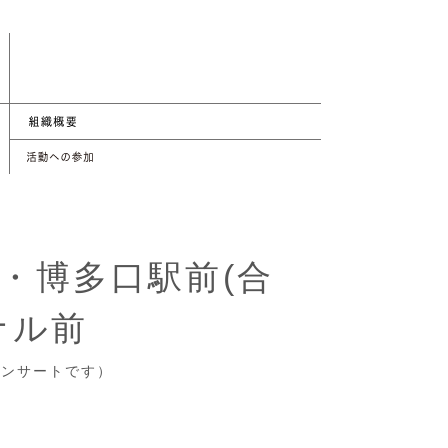
・博多口駅前(合
ナル前
コンサートです）