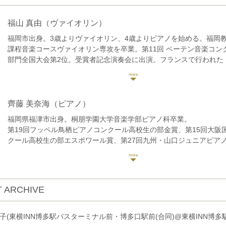
福山 真由
（ヴァイオリン）
福岡市出身。3歳よりヴァイオリン、4歳よりピアノを始める。福岡
課程音楽コースヴァイオリン専攻を卒業。第11回 ベーテン音楽コン
部門全国大会第2位。受賞者記念演奏会に出演。フランスで行われた
Fontainebleau International Music Academy 2019に参加。福
楽団とメンデルスゾーンのヴァイオリンコンツェルトを共演。これ
オリンを上村計介、原田大志、Christophe Quatremerの各氏に、
て佐藤陽子氏に師事。現在、福岡を中心に九州各地で演奏活動を行
齊藤 美奈海
（ピアノ）
の指導にあたっている。JR九州ななつ星列車専属ヴァイオリニスト
福岡県福津市出身。桐朋学園大学音楽学部ピアノ科卒業。
内合奏団団員。
第19回フッペル鳥栖ピアノコンクール高校生の部金賞、第15回大阪
クール高校生の部エスポワール賞、第27回九州・山口ジュニアピア
高校生の部九州・山口音楽協会会長賞、第28回全日本ジュニアピア
全国大会奨励賞を受賞。第19回日本演奏家コンクール入選、第36回
コンクール入選。
2015年にロシア国立モスクワ音楽院マスタークラス修了。
 ARCHIVE
これまでにピアノを佐野美奈子、渡邉美香、和田悌、斎木隆の各氏に
ピアノを竹内啓子、若林顕、小田裕之、加藤真一郎の各氏に師事。
現在は地元福岡にて演奏活動をしながら、後進の指導も行っている