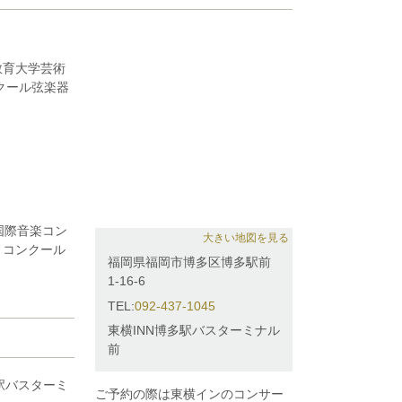
教育大学芸術
クール弦楽器
岡西陵高等学校管弦
までにヴァイ
公開セミナーに
う傍ら、後進
。響ホール室
国際音楽コン
大きい地図を見る
ノコンクール
福岡県福岡市博多区博多駅前
ノコンクール
1-16-6
飯塚新人音楽
TEL:
092-437-1045
東横INN博多駅バスターミナル
師事。 二台
前
。
ご予約の際は東横インのコンサー