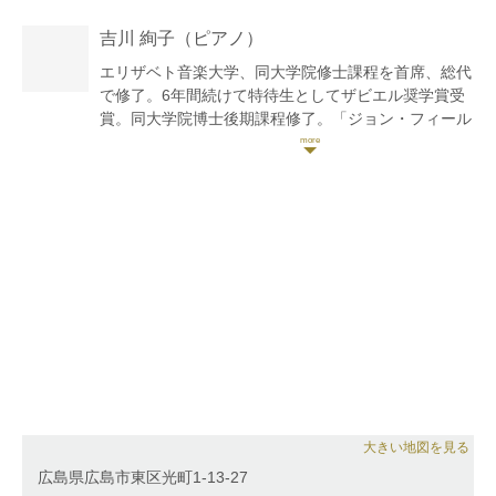
Nicolas Koeckert、Rudolf Koeckert両氏のマスターク
吉川 絢子
（ピアノ）
ラス受講。
第６回日本クラシックコンクール全国大会入選。第17
エリザベト音楽大学、同大学院修士課程を首席、総代
回福岡県高等学校音楽コンクール金賞、第19回同コン
で修了。6年間続けて特待生としてザビエル奨学賞受
クール金賞及びグランプリ。
賞。同大学院博士後期課程修了。「ジョン・フィール
第51回北九州芸術祭クラシックコンサート弦楽器部門
ドのピアノ協奏曲研究 ―2楽章形式とノクターン様
優秀賞。
式を中心に―」において博士号(音楽)を取得。フラン
これまでにバイオリンを、篠崎永育、池田克己、景山
ス、スイスにてマスタークラス修了。第11回万里の長
誠治、原田大志、扇谷泰朋、後藤龍伸の各氏に師事。
城杯国際音楽コンクール大学生部門第1位をはじめ、
現在、オーケストラ、室内楽を中心に演奏活動を行っ
数々のコンクールに入賞。韓国・光州で開催された第
ている。北九州交響楽団コンサートマスター。北九州
1回サマーピアノフェスティバルに招待演奏者として
市芸術文化振興財団による響ホール音楽アウトリーチ
招待される。これまでに広島交響楽団、チェコ・フィ
事業平成28・29年度登録アーティスト。篠崎ミュー
ルハーモニー弦楽四重奏団、ドビュッシー弦楽四重奏
ジックアカデミー北九州校講師。北九州グランフィル
団と共演。ピアノを廣澤久美子、西村順子、横山幸雄
ハーモニー管弦楽団団員。
の各氏に師事。現在、エリザベト音楽大学付属音楽園
講師、比治山大学短期大学部非常勤講師、安田女子大
学・安田女子短期大学非常勤講師として後進の指導に
あたる。東広島市音楽普及啓発事業登録アーティス
ト。(株)クライスエムイー所属アーティスト、まなぶ
大きい地図を見る
音ライン講師。あきクラシックコンサート実行委員会
広島県広島市東区光町1-13-27
委員。