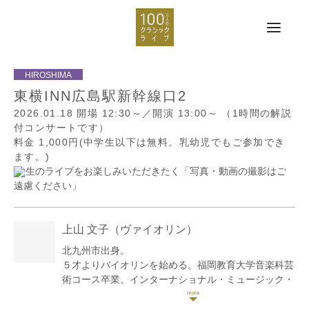
東横INN広島駅新幹線口2
2026.01.18
開場 12:30～／開演 13:00～
（1時間の解説
付コンサートです）
料金 1,000円(中学生以下は無料。乳幼児でもご参加でき
ます。)
生のライブをお楽しみいただきたく「写真・動画の撮影はご
遠慮ください」
上山 文子
（ヴァイオリン）
北九州市出身。
５才よりバイオリンを始める。福岡教育大学音楽科芸
術コース卒業。インターナショナル・ミュージック・
アカデミーin北九州、北九州バロックアンサンブルセ
ミナー受講。 Ost-West Musikfest 2015において