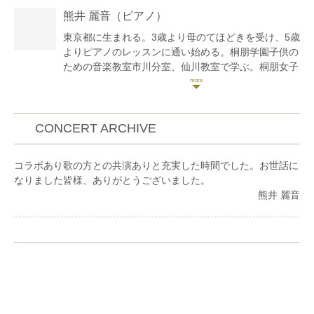
クール入選、ジュニア国際音楽コンクール第4位、全
熊井 麗音
（ピアノ）
日本ソロ&アンサンブルコンテスト金賞など。
ジャンルを問わず、幅広く演奏活動をしている。
東京都に生まれる。3歳より母のてほどきを受け、5歳
よりピアノのレッスンに通い始める。桐朋学園子供の
ための音楽教室市川分室、仙川教室で学ぶ。桐朋女子
高等学校音楽科を経て、桐朋学園大学卒、同研究科修
了。これまでにピアノを大野京子、加藤伸佳、高橋多
佳子、下田幸二、中井恒仁の各氏に師事。また、練木
繁夫氏からもレッスンを受ける。また、室内楽を小澤
CONCERT ARCHIVE
英世、江藤アンジェラ、藤井一興より学ぶ。スイス
ローザンヌ音楽院より奨学金を得て夏季セミナーに参
コラボあり歌の方との共演ありと充実した時間でした。お世話に
加。その他にもザルツブルグモーツァルテウム音楽
なりました皆様、ありがとうございました。
院、トマム、鯵ヶ沢の講習会等に参加し、研鑽を積
熊井 麗音
む。第2回横浜国際ピアノコンクールをはじめ数々の
コンクール、オーディションで入賞。2007年、江戸
川フィルハーモニーオーケストラと共演。また、
2011年『江戸川区ゆかりの音楽家によるチャリティ
コンサート』メンバーに選出される。ラ・フォル・ジ
ュルネ・オ・ジャポンエリアコンサート、 台場メモ
リアルツリー点灯式、松屋銀座ファッションウィー
ク、丸ビル、oazo、ブリックスクエア、新宿駅西口