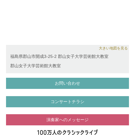
広場、横浜ベイブリッジ、横浜ベイクオーター、横浜
スタジアム、丸亀町商店街(香川県)、かちかちワイド
(サガテレビ)、名古屋マリオットアソシアホテルクリ
スマスコンサート、所沢ゆめあかり音楽会2016、等
で演奏。
FM浦和『吉武大地のミラクルミュージック』、sky
music Tuesday 『violinist Tsukasaの星が降るころ
に』ゲスト出演。日本テレビ系列ドラマにおいて手の
大きい地図を見る
吹替、複数のドラマサウンドトラックにおけるレコー
福島県郡山市開成3-25-2 郡山女子大学芸術館大教室
ディングに参加。 また、全国各地でのスクールコン
サートに出演。2011年より東北とピアノでつながり
郡山女子大学芸術館大教室
音楽を届けるプロジェクト『Rusing Sun』音楽メン
バー。被災地でのボランティアコンサート、東京での
お問い合わせ
チャリティコンサートに出演している。
コンサートチラシ
演奏家へのメッセージ