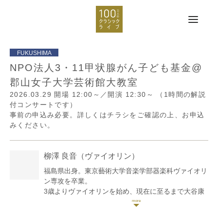
NPO法人3・11甲状腺がん子ども基金@
郡山女子大学芸術館大教室
2026.03.29
開場 12:00～／開演 12:30～
（1時間の解説
付コンサートです）
事前の申込み必要。詳しくはチラシをご確認の上、お申込
みください。
柳澤 良音
（ヴァイオリン）
福島県出身。東京藝術大学音楽学部器楽科ヴァイオリ
ン専攻を卒業。
3歳よりヴァイオリンを始め、現在に至るまで大谷康
子、廣岡克隆、草野美香各師に師事。主な受賞歴はセ
シリア国際音楽コンクール第3位、大阪国際音楽コン