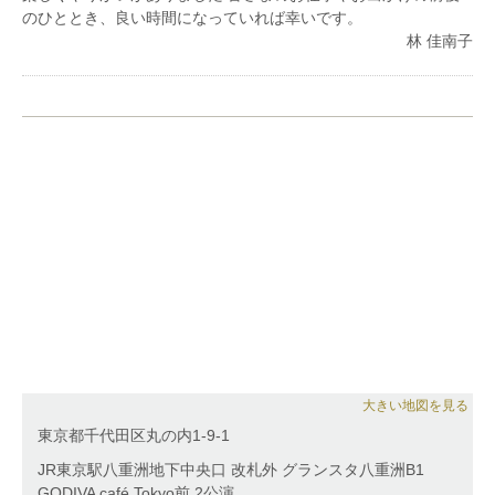
のひととき、良い時間になっていれば幸いです。
林 佳南子
大きい地図を見る
東京都千代田区丸の内1-9-1
JR東京駅八重洲地下中央口 改札外 グランスタ八重洲B1
GODIVA café Tokyo前 2公演