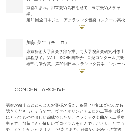
京都生まれ。都立芸術高校を経て、東京藝術大学卒
業。
第11回全日本ジュニアクラシック音楽コンクール高校
生部門第1位。第13回同コンクール弦楽器の部大学生
部門第1位。サイトウ・キネン・フェスティバル小澤
征爾音楽塾など、国内外の講習会や音楽祭に参加。ソ
加藤 菜生
（チェロ）
ロ・室内楽で自主演奏会も行う。
これまでに小室由利恵、保井頌子、若林暢、澤和樹、
東京藝術大学音楽学部卒業、同大学院音楽研究科修士
野口千代光、小森谷巧の各氏に師事。
課程修了。第11回KOBE国際学生音楽コンクール弦楽
兵庫芸術文化センター管弦楽団コアメンバー、大阪フ
器部門優秀賞。第20回日本クラシック音楽コンクール
ィルハーモニー交響楽団ヴァイオリン奏者、神奈川フ
弦楽器部門全国大会第2位。第4回コンコルソムジカア
ィルハーモニー管弦楽団契約団員を経て、現在はフリ
ルテ金賞。2013年フランスへ留学。2014年パリ地方
ーランスとして活動中。
音楽院にて研鑽を積む。2015年コンセール・ヴィヴ
ァン新人オーディション優秀賞受賞。
CONCERT ARCHIVE
演奏が始まるとどんどんお客様が増え、各回150名ほどの方がお
聴きくださったそうです。ヴァイオリンとチェロの二重奏は我々
にとってもやや珍しい編成でしたが、クラシック名曲から二重奏
曲まで、加藤さんが幅広いプログラムを組んでくださり、とても
楽しくやりがいがありました!皆さまのお仕事やお出かけの前後