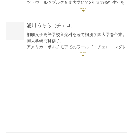
ツ・ヴュルツブルク音楽大学にて2年間の修行生活を
積みドイツ国家演奏家資格を取得。ロンドンで修士課
程修了、フリーランスとして活動し、13年の海外生活
を終え2016年に帰国。
浦川 うらら
（チェロ）
海外生活中はフリーランスとして教える他にソロ、弦
楽四重奏、室内弦楽オーケストラをリードするなど英
桐朋女子高等学校音楽科を経て桐朋学園大学を卒業。
国のウィグモアホールやヨーロッパでの演奏会に出
同大学研究科修了。
演、BBC Promsでの現代曲の演奏がBBCラジオ3で放
アメリカ・ボルチモアでのワールド・チェロコングレ
送される。帰国後は自主企画公演を行う他、ロン・カ
スに招待参加、出演。小澤征爾氏の「サイトウキネ
ーターと溝口肇のステージでヴァイオリン担当、アビ
ン、若い音楽家の為の勉強会」にて演奏会に出演。チ
シャイ・コーエン with 17Stringsではコンサートマス
ョン・ミュンフン指揮「別府アルゲリッチ音楽祭」、
ターを務めるなど、共演者の信頼も厚い。ジャンルに
ロリン・マゼール指揮「NYテロ追悼演奏会」等、国
囚われない良い音楽をする事を目標とする。コンサー
内外の演奏家と数多く共演。
トなどで来日アーティストの通訳を務めるなど、制作
桐朋学園大学嘱託演奏員を務めたのち、オランダ・メ
手伝いも時々行う。2017年11月にはCD「詩人の恋」
シアンアカデミー ( 最高演奏者課程 ) に留学、同アカ
をリリース。2022年より地元で「キホユカプロジェ
デミー初の栄誉賞を授与される。ソロリサイタル、ピ
クト」をピアニストの榊原紀保子と共に主宰。自由に
アノ三重奏、弦楽四重奏等、各地で数々の演奏会に出
夢を持って生きる大人になるのが夢。趣味は観察。
演。
現在、ソロ、室内楽等で幅広く活動。ハイドンチェロ
協奏曲第2番、ドヴォルザークチェロ協奏曲を演奏し
好評を得る。