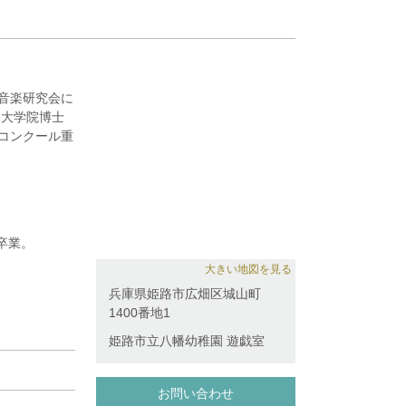
教音楽研究会に
同大学院博士
楽コンクール重
1年小泉和裕指
ール高校の部
(1、2位該当
生。愛知県立芸
、室内楽の夕
席卒業。
主催の演奏会
を務める。ま
大きい地図を見る
スを務める。
兵庫県姫路市広畑区城山町
受賞。「平成
1400番地1
新人演奏会出
ァイオリニスト
姫路市立八幡幼稚園 遊戯室
ス主催夏の音
瀬太郎オーケス
配信 する。
れまでに岩谷
お問い合わせ
年)
室内楽をD.