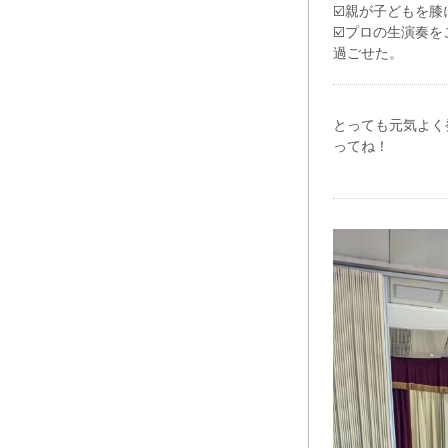
☑️親が子どもを
☑️プロの生演奏
過ごせた。
とっても元気よく
ってね！