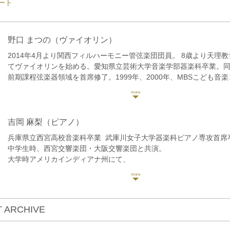
ート
野口 まつの
（ヴァイオリン）
2014年4月より関西フィルハーモニー管弦楽団団員。 8歳より天理
てヴァイオリンを始める。愛知県立芸術大学音楽学部器楽科卒業。
前期課程弦楽器領域を首席修了。1999年、2000年、MBSこども音
奏部門において二年連続全国大会第1位。文部大臣奨励賞受賞。200
揮、京都市交響楽団と共演。2004年、第58回全日本学生音楽コンク
入選。2009年、第19回日本クラシック音楽コンクール全国大会第4位
者なし)。平成22年度優秀学生賞受賞。平成22年度成績優秀者奨学
吉岡 麻梨
（ピアノ）
術大学定期演奏会、卒業演奏会に選抜により出演。室内楽の楽しみ
兵庫県立西宮高校音楽科卒業 武庫川女子大学器楽科ピアノ専攻首
べ等に出演。2012年天理、名古屋においてリサイタルを開催。大学
中学生時、西宮交響楽団・大阪交響楽団と共演。
にて、F.アゴスティーニ氏ソリストのもと、コンサートミス トレス
大学時アメリカインディアナ州にて、
た大学オーケストラでは外山雄三指揮のもと、コンサートミストレ
二台のピアノコンチェルトを共演。
公益財団法人 北野生涯教育振興会 音楽奨学生。2013年中村桃子賞
讀賣新人演奏会 兵庫県新人演奏会 関西新人演奏会 武庫川女子大学
25年度 大学院最優秀修了生による競演」に出演。2016年世界的ヴ
演。
A.デュメイ氏とブラームスの弦楽六重奏曲を共演。2019年アフィニ
25歳演奏活動を開始。
楽祭in長岡に参加。オーケストラに所属しながら、ソロ活動、葉加
 ARCHIVE
緊急事態宣言後1年間、Instagramにて毎日一本の動画コンサートを
トラコンサートツアーに参加するなど、様々な活動をしている。こ
100万人のクラシックライブ関西エリアスタッフ&ピアニスト(〜2023
悠子、小畠雅美、玉井菜採、白石禮子、桐山建志の各氏に師事。また