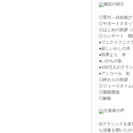
施設の紹介
◎受付→自由遊び
◎サポートスタッ
◎はじめの挨拶（
◎コンサート 開
●フニクリフニク
●寂しいかしの木
●四季より 冬
●いのちの歌
●100万人のク
●アンコール 虹
◎終わりの挨拶
◎ジュースタイム
◎園庭開放
◎解散
主催者の声
☑️クラシックを
ら演奏を聞いたの