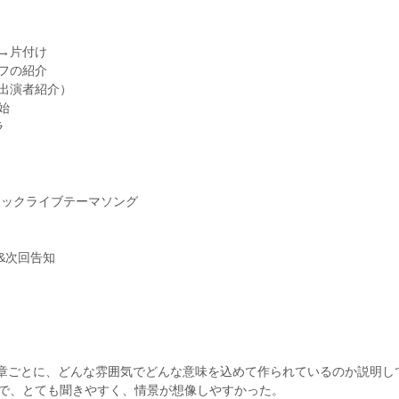
現在地元での子どもが自分の足でこれるコンサートを企画。「好き
ノーラン、百武由紀、花崎薫の各氏に師事。 現在後進の指導にも力
音楽をする」プロジェクト代表。シリーズ化しているものに、「じ
る。お問い合わせはnoguchimatuno123@yahoo.co.jp まで。
くかい」「そうだ!茶吉庵(米蔵でのコンサート)へおいでよ!〜君もき
→片付け
ティスト」がある。
フの紹介
演奏指導グレード4級。
出演者紹介）
故井上直幸、志水英子、篰幾世子、ボリス・ベクテレフ、林敦子に
始
2024年横山美里室内楽セミナー受講 第一24回上田晴子ピアノスク
ラ
ラス受講。
ラシックライブテーマソング
&次回告知
楽章ごとに、どんな雰囲気でどんな意味を込めて作られているのか説明し
で、とても聞きやすく、情景が想像しやすかった。