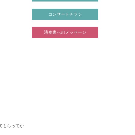
な人と好きな
を入れてい
もとでおんが
コンサートチラシ
ょうからアー
演奏家へのメッセージ
師事。
ールマスターク
てもらってか