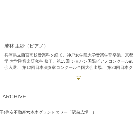
若林 里紗
（ピアノ）
兵庫県立西宮高校音楽科を経て、神戸女学院大学音楽学部卒業。京
学 大学院音楽研究科 修了。第13回 ショパン国際ピアノコンクールinA
会入選、 第12回日本演奏家コンクール全国大会出場、 第23回日本
コンクール全国大会出場、 第4回ヨーロッパ国際ピアノコンクール
賞。神戸女学院大学同窓会クラブファンタジーから助成金を受け、
ウム音楽大学夏期国際音楽アカデミーにてディプロマを取得。兵庫
ートフュージョン実行委員会主催 美術館の調べ、スタインウェイ&
 ARCHIVE
どにて多数ソロリサイタルを開催。現在、関東・関西で幅広く演奏
がら、後進の指導にもあたっている。これまで井上登与美、轟木裕
美、阿部裕之の各氏に師事 。宝塚演奏家連盟演奏会員、 西宮音楽協
https://risapiano24.amebaownd.com