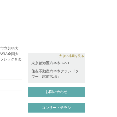
都市立芸術大
SIA全国大
大きい地図を見る
クラシック音楽
東京都港区六本木3-2-1
全国大会金賞受
モーツァルテ
住友不動産六本木グランドタ
県立美術館ア
ワー「駅前広場」
サンズ神戸な
活動を行いな
お問い合わせ
子、山上明
会会員。
コンサートチラシ