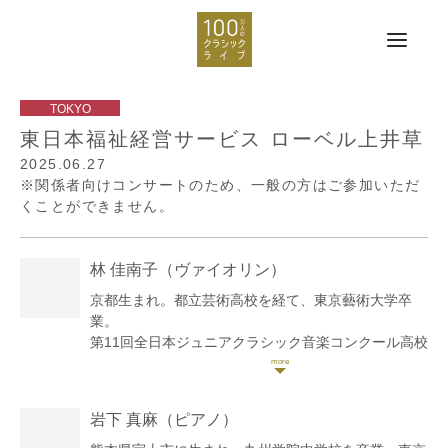
東日本福祉経営サービス ローベル上井草
2025.06.27
※関係者向けコンサートのため、一般の方はご参加いただ
くことができません。
林 佳南子
（ヴァイオリン）
京都生まれ。都立芸術高校を経て、東京藝術大学卒
業。
第11回全日本ジュニアクラシック音楽コンクール高校
生部門第1位。第13回同コンクール弦楽器の部大学生
部門第1位。サイトウ・キネン・フェスティバル小澤
征爾音楽塾など、国内外の講習会や音楽祭に参加。ソ
岩下 真麻
（ピアノ）
ロ・室内楽で自主演奏会も行う。
これまでに小室由利恵、保井頌子、若林暢、澤和樹、