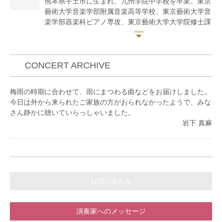
熊本県宇土市に生まれ、九州学院中学校を卒業。東京
野口千代光、小森谷巧の各氏に師事。
藝術大学音楽学部附属音楽高等学校、東京藝術大学音
兵庫芸術文化センター管弦楽団コアメンバー、大阪フ
楽学部器楽科ピアノ専攻、東京藝術大学大学院修士課
ィルハーモニー交響楽団ヴァイオリン奏者、神奈川フ
程室内楽専攻を修了。サントリーホール室内楽アカデ
ィルハーモニー管弦楽団契約団員を経て、現在はフリ
ミー第5期フェロー。東京音楽大学指揮研修講座を受
ーランスとして活動中。
講。在学中よりアンサンブル活動に力を入れ、とりわ
けヴァイオリンとの共演を重ねている。東京藝術大学
CONCERT ARCHIVE
室内楽科教育研究助手を務め、現在東京音楽大学指揮
研修講座演奏要員。武蔵野合唱団ピアニスト。認定
梅雨の時期に合わせて、雨にまつわる曲などをお届けしました。
NPO法人 あっちこっち登録アーティストおよび事業
今日は外から来られたご家族の方がおられなかったようで、みな
担当。一般財団法人100万人のクラシックライブ登録
さん静かに聴いていらっしゃいました。
演奏家。近江八幡市文化芸術アドバイザー。
岩下 真麻
ピアノを竹下千晴、井上直幸、竹内啓子、御木本澄
子、浜口奈々、迫昭嘉、インゴマー・ライナー、諸戸
詩乃の各氏に、室内楽を迫昭嘉、松原勝也の各氏に師
事。これまでに九州交響楽団、ポーランド・シレジ
ア・フィルハーモニー管弦楽団と共演。ザルツブル
お問い合わせ
ク゠モーツァルト国際室内楽コンクール2017 in
Tokyo 特別賞受賞。とやま室内楽フェスティバル
2018、2019に参加。また、オペラの稽古から公演ま
演奏家へのメッセージ
でに携わるピアノ演奏や、オーケストラの一員として