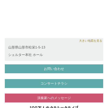
がヒラク未来 スタッフとして、仲道郁代氏と協働し
ディスコグラフィー
た学校音楽プログラムを宮城県七ヶ浜町にて継続して
「ツィガーヌ」「奏」「Descending dragon」「パッ
いる。
サカリア」「バッハ無伴奏パルティータ2番&イザイ
無伴奏ソナタ2番」「ベートーヴェン弦楽四重奏曲
一般財団法人100万人のクラシックライブ 運営メンバ
op.130大フーガ付き」等
ー・ピアニスト。
ウェブサイト www.ryomikami.com
大きい地図を見る
山形県山形市松栄1-5-13
シェルター本社 ホール
お問い合わせ
コンサートチラシ
演奏家へのメッセージ