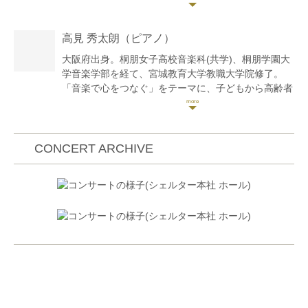
賞、日本音楽コンクール第2位、ブリテン国際ヴァイ
オリンコンクール特別賞、ストラディヴァリウスコン
高見 秀太朗
（ピアノ）
クール第2位等受賞。
2007年までカメラータリジーのメンバーとして欧州
大阪府出身。桐朋女子高校音楽科(共学)、桐朋学園大
各地で演奏。その後2011年まで札幌交響楽団コンサ
学音楽学部を経て、宮城教育大学教職大学院修了。
ートマスターを務める。
「音楽で心をつなぐ」をテーマに、子どもから高齢者
2009年より、いわきアリオス専属として誕生したヴ
まで、あらゆる人々に音楽を届ける活動を展開。
ィルタスクヮルテットの第1ヴァイオリン奏者。近年
特に小中学生に向けた取り組みに力を注ぎ、全国60校
はベートーヴェン全曲シリーズの他、メンデルスゾー
以上での音楽科授業・ワークショップの実施、子ども
ン、モーツァルトに取り組んでいる。その他、東京
第三の居場所における音楽支援など、幅広く精力的に
CONCERT ARCHIVE
春 音楽祭、ラ フォルジュルネ、サルビアホールクァ
活動している。
ルテットシリーズ等に出演。
2013年、イェルク デームス氏と東京王子ホールでデ
第19回日本クラシック音楽コンクール最高位、世界ク
ュオリサイタルを開催し好評を博す。
ラシック第2位。モーツァルテウム国際夏期アカデミ
現在は、広島交響楽団首席客員コンサートマスター、
ーコンクール入賞。高校/大学卒業演奏会、日本調律
東京藝術大学非常勤講師の他、サイトウ・キネン・オ
師協会関東支部 新人演奏会出演。ピアノを木村徹
ーケストラ、水戸室内管弦楽団へ参加、また度々日本
氏・仲道郁代氏、作編曲を佐藤公一郎氏に師事。元
音楽コンクールの審査員も務めている。NHK-Eテレ
公立中学校 音楽科講師。
「らららクラシック」やNHK-FM「気ままにクラシッ
音楽団体「MECP事務局」代表として、被災地での活
ク」などにも出演。使用楽器は1628年製ニコロ アマ
動を元に生まれた音楽による防災活動や、東京都調布
ティ。
市内での市民活動に取り組むほか、一般社団法人音楽