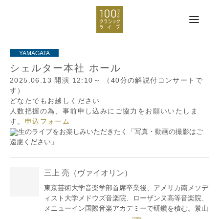
シェルター本社 ホール
2025.06.13
開演 12:10～
（40分の解説付コンサートで
す）
どなたでもお越しください
人数把握の為、事前申し込みにご協力をお願いいたしま
す。
申込フォーム
生のライブをお楽しみいただきたく「写真・動画の撮影はご
遠慮ください」
三上 亮
（ヴァイオリン）
東京芸術大学音楽学部首席卒業後、アメリカ南メソデ
ィスト大学メドウズ音楽院、ローザンヌ高等音楽院、
メニューイン国際音楽アカデミーで研鑽を積む。景山
誠治、E.シュミーダー、P.アモイヤルに師事。安宅