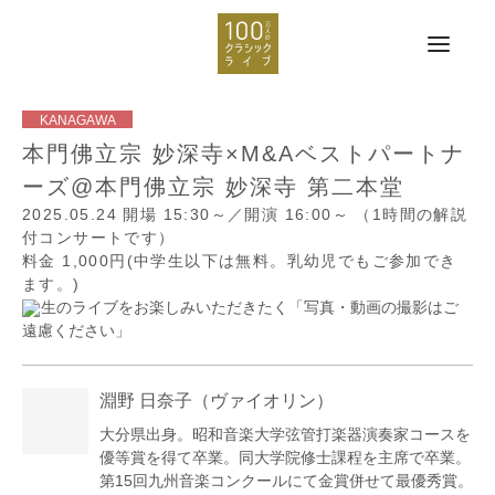
本門佛立宗 妙深寺×M&Aベストパートナ
ーズ@本門佛立宗 妙深寺 第二本堂
2025.05.24
開場 15:30～／開演 16:00～
（1時間の解説
付コンサートです）
料金 1,000円(中学生以下は無料。乳幼児でもご参加でき
ます。)
生のライブをお楽しみいただきたく「写真・動画の撮影はご
遠慮ください」
淵野 日奈子
（ヴァイオリン）
大分県出身。昭和音楽大学弦管打楽器演奏家コースを
優等賞を得て卒業。同大学院修士課程を主席で卒業。
第15回九州音楽コンクールにて金賞併せて最優秀賞。