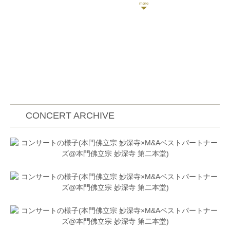
第20回宮日音楽コンクール弦楽器部門にて最優秀賞。
第4回Kジュニア&学生音楽コンクールファイナル大学
の部にて優秀賞。第30回全日本ジュニアクラシックコ
ンクール全国大会弦楽器部門大学生の部第2位。第10
回全日本芸術コンクールヴァイオリン大学一般(音大
関係)部門にて関東大会第3位、全国大会第5位。第20
回〝長江杯〝国際音楽コンクール弦楽器部門大学生の
部第4位。第37回昭和音楽大学管弦楽団定期演奏会、
第9回音楽大学オーケストラフェスティバルで斎藤一
郎氏指揮のもとリムスキー=コルサコフ作曲交響組曲
「シェエラザード」を、第8回音楽大学フェスティバ
CONCERT ARCHIVE
ルオーケストラで小林研一郎氏指揮のもとベルリオー
ズ作曲幻想交響曲でコンサートミストレスを務める。
卒業時には学内の成績上位者による卒業演奏会、第89
回読売新聞社主催読売新人演奏会に推薦され出演。室
内楽セミナー「楽興の時」やMAROプロジェクトにて
NHK交響楽団や九州交響楽団の奏者と共演。ヴァイオ
リンを篠﨑永育、岩崎裕子、篠崎史紀各氏に、室内楽
をジェラール・プーレ氏に師事。