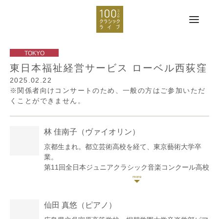
東日本福祉経営サービス ローベル西荻窪
2025.02.22
※関係者向けコンサートのため、一般の方はご参加いただ
くことができません。
林 佳南子
（ヴァイオリン）
京都生まれ。都立芸術高校を経て、東京藝術大学卒
業。
第11回全日本ジュニアクラシック音楽コンクール高校
生部門第1位。第13回同コンクール弦楽器の部大学生
部門第1位。サイトウ・キネン・フェスティバル小澤
征爾音楽塾など、国内外の講習会や音楽祭に参加。ソ
仙田 真悠
（ピアノ）
ロ・室内楽で自主演奏会も行う。
これまでに小室由利恵、保井頌子、若林暢、澤和樹、