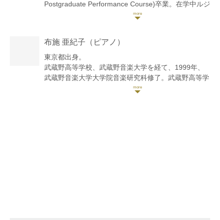
Postgraduate Performance Course)卒業。在学中ルジ
ェロ・リッチ、ジョルジュ・パウクの各氏のマスター
クラスを受講。これまでに舟山千秋、掛谷洋三、景山
誠治、レイ・ハークス、ジェラルド・ジャーヴィス、
布施 亜紀子
（ピアノ）
ゲオルギ・バデフ、ジーン・ハーヴィ、ロドニー・フ
レンド、斎藤真知亜、ハビブ・カヤレイ、細野京子の
東京都出身。
各氏に師事。室内楽をクレメンス・ドル、アンドリュ
武蔵野高等学校、武蔵野音楽大学を経て、1999年、
ー・ウエストに師事。現在、フリーの演奏家としてソ
武蔵野音楽大学大学院音楽研究科修了。武蔵野高等学
ロ、室内楽、オーケストラと幅広く活動する傍ら、東
校卒業演奏会、武蔵野音楽大学卒業演奏会、同大学新
京と栃木にて後進の指導にあたる。
人演奏会、第67回読売新人演奏会等に出演。
1993年、第10回日本ピアノ教育連盟主催ピアノオー
ディション入賞。1994年、第9回練馬文化センター新
人演奏会オーディション合格、同新人演奏会で東京ニ
ューシティー管弦楽団と共演。1998年、NTT
DoCoMo奨学生。高等学校在学中より全学年を通し
て、福井直秋記念奨学生に選ばれる。
1999年冬学期、デトモルト音楽大学ドルトムント校
に入学。2001年冬学期、同大学を最高点を得て卒
業。同年10月帰国。在学中、ドイツ・イタリアにて多