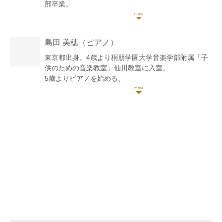
部卒業。
第4回全日本芸術コンクール第2位。第20回長江杯国
際音楽コンクール弦楽器部門入賞。
国立音楽大学附属高校オーケストラのコンサートミス
島田 美穂
（ピアノ）
トレス、ソリストを務める。
2017年日本モーツァルト青少年管弦楽団オーストリ
東京都出身。4歳より桐朋学園大学音楽学部附属「子
ア・イタリア公演出演。
供のための音楽教室」仙川教室に入室。
2017年フランスニース夏期国際音楽アカデミーマス
5歳よりピアノを始める。
タークラス修了。ディプロマ取得。選抜コンサートに
第22回日本ピアノ教育連盟ピアノオーディション奨励
出演。
賞、第3回国際ジュニア音楽コンクール産経新聞社千
2018年ポーランドクラクフ音楽大学夏期国際音楽ア
葉総局賞、第64回全日本学生音楽コンクール東京大会
カデミーマスタークラスにてDominika Falger氏、
奨励賞、第36回ピティナ・ピアノコンペティション東
Piotr Tarcholik氏に師事。
日本F級本選優秀賞、第16回日本演奏家コンクール奨
2019年オーストリアウィーン国立音楽大学マスター
励賞等を受賞。
クラスをオーディションによる受講費全額助成を受け
桐朋女子高等学校音楽科を経て、桐朋学園大学音楽学
Roswitha Randacher氏に師事。
部卒業。同大学カレッジディプロマコースにて研鑽を
ラフォルジュルネ音楽祭等、学内外のオーケストラ、
積む。
室内楽などに参加。東京交響楽団をはじめ国内オーケ
ザルツブルクモーツァルテウム音楽大学夏季国際音楽
ストラのエキストラとして出演。
アカデミー、ウィーン国際音楽ゼミナールにてディプ
現在ではオーケストラ、室内楽、ブライダル演奏、ア
ロマを取得、同セミナー選抜修了コンサートに出演。
ーティストのサポート等クラシック以外にポップスや
これまでに、ピアノを和田良枝、故・坂井由起子、奥