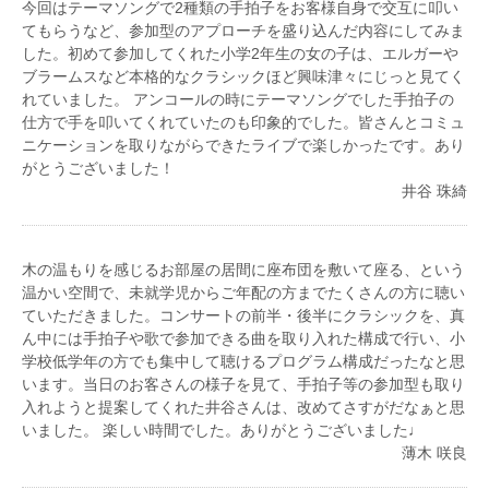
今回はテーマソングで2種類の手拍子をお客様自身で交互に叩い
てもらうなど、参加型のアプローチを盛り込んだ内容にしてみま
した。初めて参加してくれた小学2年生の女の子は、エルガーや
ブラームスなど本格的なクラシックほど興味津々にじっと見てく
れていました。 アンコールの時にテーマソングでした手拍子の
仕方で手を叩いてくれていたのも印象的でした。皆さんとコミュ
ニケーションを取りながらできたライブで楽しかったです。あり
がとうございました！
井谷 珠綺
木の温もりを感じるお部屋の居間に座布団を敷いて座る、という
温かい空間で、未就学児からご年配の方までたくさんの方に聴い
ていただきました。コンサートの前半・後半にクラシックを、真
ん中には手拍子や歌で参加できる曲を取り入れた構成で行い、小
学校低学年の方でも集中して聴けるプログラム構成だったなと思
います。当日のお客さんの様子を見て、手拍子等の参加型も取り
入れようと提案してくれた井谷さんは、改めてさすがだなぁと思
いました。 楽しい時間でした。ありがとうございました♩
薄木 咲良