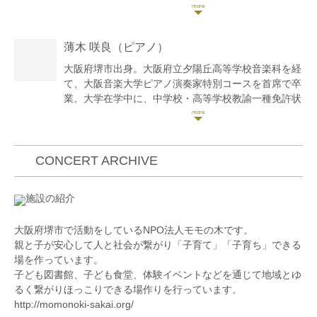
在学中、第29回ザ・コンチェルト・コンサートのソリ
ストに選出され、ザ・カレッジ・オペラハウス管弦楽
団と共演。海外提携校留学助成金を受け、ドイツ国立
薄木 咲良
（ピアノ）
フォルクヴァング芸術大学にて半年間研鑽を積む。
第43回霧島国際音楽祭にてフランク=ミヒャエル・エ
大阪府堺市出身。大阪府立夕陽丘高等学校音楽科を経
ルベン氏(ライプツィヒ・ゲヴァントハウス管弦楽団
て、大阪音楽大学ピアノ演奏家特別コースを首席で卒
第1コンサートマスター)のマスタークラスを修了。
業。大学在学中に、中学校・高等学校教諭一種免許状
2023年ヴォルフガング・ザワリッシュ・ミュージッ
(音楽)、リトミック初級・中級指導資格を取得。
クアカデミー(ドイツ)の室内楽マスタークラスを修
第47回堺市新人演奏会奨励賞、第13回フレッシュプ
了。
レミアムコンサート優秀賞(最優秀賞該当者なし)など
第31回日本クラシック音楽コンクール室内楽部門全国
を受賞。第58回堺市博物館コンサート、第60回自泉
CONCERT ARCHIVE
大会最高位。第20回“万里の長城杯”国際音楽コンクー
フレッシュコンサート、第218回堺VIEW21コンサー
ル第1位及び審査員特別賞。第14回バッハホール音楽
ト、第63回関西新人演奏会等の演奏会に出演。2019
施設の紹介
コンクール金賞など多数受賞。
年にポルトガルのベルガイシュ芸術センターにて行わ
兵庫芸術文化センター管弦楽団2022-23シーズンレジ
れたマリア・ジョアン・ピレシュ氏の講習会に参加。
大阪府堺市で活動をしているNPO法人モモの木です。
デント・プレイヤー、2023-24シーズンアソシエイ
2018~2023年堺市新進アーティストバンク登録アーテ
親と子が安心して人と社会が繋がり「子育て」「子育ち」できる
ト・プレイヤー。
ィストとして活動。これまでにピアノを下田美幸、服
場を作っています。
現在はソロをはじめ室内楽の活動やオーケストラの客
部久美子、クラウディオ・ソアレス、荒木美佳、岡原
子ども図書館、子ども食堂、体験イベントなどを通じて地域とゆ
演も積極的に行っている。
慎也の各氏に師事。ソルフェージュを中島由佳子氏に
るく繋がりほっこりできる場作りを行っています。
師事。
http://momonoki-sakai.org/
現在はヤマハ音楽教室でシステム講師として後進の指