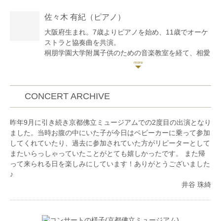
団と共演。海外提携校留学助成金を受け、ドイツ国立
佐々木 有紀
（ピアノ）
フォルクヴァング芸術大学にて半年間研鑽を積む。
第43回霧島国際音楽祭にてフランク=ミヒャエル・エ
大阪府生まれ。7歳よりピアノを始め、11歳でオーケ
ルベン氏(ライプツィヒ・ゲヴァントハウス管弦楽団
ストラと協奏曲を共演。
第1コンサートマスター)のマスタークラスを修了。
桐朋学園大学附属子供のための音楽教室を経て、相愛
2023年ヴォルフガング・ザワリッシュ・ミュージッ
高校音楽科、同大学音楽学部ピアノ専攻を首席で卒業
クアカデミー(ドイツ)の室内楽マスタークラスを修
し、桐朋学園大学院大学修士課程を修了。フランス・
了。
ニース夏季国際音楽アカデミー、ポーランド国立ショ
第31回日本クラシック音楽コンクール室内楽部門全国
パン音楽大学夏期講習、韓国・金海国際音楽フェステ
CONCERT ARCHIVE
大会最高位。第20回“万里の長城杯”国際音楽コンクー
ィバルピアノアカデミー2023など国内外のマスター
ル第1位及び審査員特別賞。第14回バッハホール音楽
クラスに多数参加、コンサートに出演。
昨年9月に引き続き京都佛立ミュージアムでの2度目の出演となり
コンクール金賞など多数受賞。
これまでにピアノを西岡知子、坂本恵子、井上麻紀、
ました。当時お腹の中にいた子が今日はベビーカーに乗って参加
兵庫芸術文化センター管弦楽団2022-23シーズンレジ
岡田博美、田部京子、上田晴子、奈良希愛、小林仁の
してくれていたり、過去に参加されていた方がリピーターとして
デント・プレイヤー、2023-24シーズンアソシエイ
各氏に、室内楽を藤原浜雄、銅銀久弥の各氏に師事。
またいらっしゃっていたことがとても嬉しかったです。 また帰
ト・プレイヤー。
フリューゲルピアノコンチェルトフェスティバル夢コ
って来られる日を楽しみにしています！ありがとうございました
現在はソロをはじめ室内楽の活動やオーケストラの客
ン全国大会優秀賞、グローバリスト・フィルハーモニ
♪
演も積極的に行っている。
ー賞。とやまクラシックピアノコンクール金賞、審査
井谷 珠綺
員特別賞。カワイ音楽コンクールSコースセミファイ
ナル入選。学内選抜オーディションを経て、円光寺雅
彦指揮、桐朋アカデミーオーケストラと共演するほ
か、オーケストラと協奏曲を多数共演。高校、大学卒