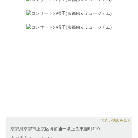
業演奏会、関西音楽大学協会主催アンサンブルの夕
べ、日本調律師協会主催よんよんコンサート、マグノ
リアサロンコンサート、大阪クラシック等出演。ニュ
ーヨークフィルハーモニックのメンバーなど海外のア
ーティストとの共演も多く、アンサンブルピアニスト
としても活動の幅も広げており、リサイタルやコンク
ール、レコーディングなどで多数の演奏家と共演。ま
たオーケストラの鍵盤楽器奏者としても活動。ラコル
ノミュージックサロンピアノ講師を務めるほか、京都
芸術大学こども芸術学科特別講義のゲスト講師として
招かれるなど後進の指導も行っている。
大きい地図を見る
京都府京都市上京区御前通一条上る東竪町110