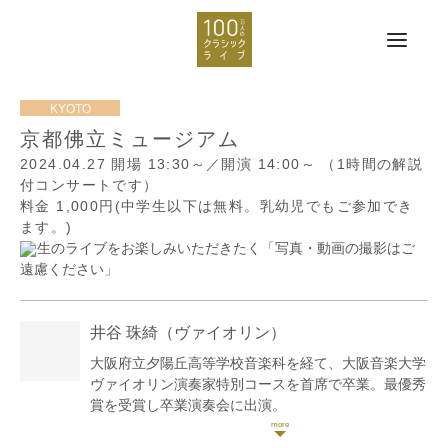
京都佛立ミュージアム
2024.04.27
開場 13:30～／開演 14:00～
（1時間の解説
付コンサートです）
料金 1,000円(中学生以下は無料。乳幼児でもご参加でき
ます。)
生のライブをお楽しみいただきたく「写真・動画の撮影はご
遠慮ください」
井谷 珠綺
（ヴァイオリン）
大阪府立夕陽丘高等学校音楽科を経て、大阪音楽大学
ヴァイオリン演奏家特別コースを首席で卒業。最優秀
賞を受賞し卒業演奏会に出演。
在学中、第29回ザ・コンチェルト・コンサートのソリ
ストに選出され、ザ・カレッジ・オペラハウス管弦楽