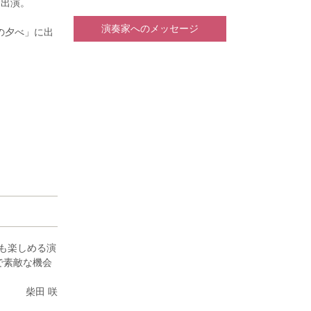
に出演。
演奏家へのメッセージ
の夕べ」に出
のマスターコー
国際音楽コン
オーケストラ
も楽しめる演
で素敵な機会
柴田 咲