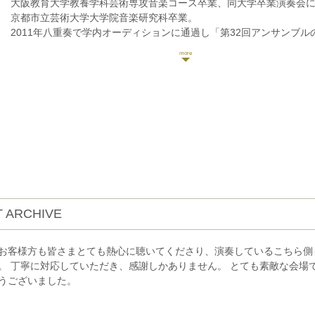
大阪教育大学教養学科芸術専攻音楽コース卒業、同大学卒業演奏会
京都市立芸術大学大学院音楽研究科卒業。
2011年八重奏で学内オーディションに通過し「第32回アンサンブル
演。Phoenix OSAQA2014にてジャパン・ストリング・カルテット
スを受講。
第13回セシリア国際音楽コンクール室内楽部門最高位、第20回大阪
クールアンサンブル部門エスポワール賞受賞。
これまでに松永みどり、稲垣琢磨、豊嶋泰嗣、各氏に師事。
現在はヴァイオリン講師をはじめ、関西を中心にフリー奏者として
への客演、室内楽など、幅広く活動を行っている。
 ARCHIVE
お客様方も皆さまとても熱心に聴いてくださり、演奏しているこちら側
。 丁寧に対応していただき、感謝しかありません。 とても素敵な会場
うございました。