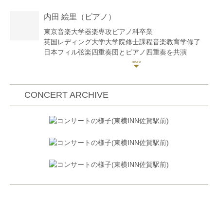
江藤俊哉コンクール入選。
内田 絵里
（ピアノ）
室内楽にてブルクハルト国際音楽コンクール最高位。
岐阜国際コンクール第1位。
東京音楽大学器楽専攻ピアノ科卒業
英国レディング大学大学院修士課程音楽教育学修了
在学中、桐朋学園室内楽演奏会に出演。プラハ音楽祭
日本フィル弦楽四重奏団とピアノ四重奏を共演
(チェコ)、ナンシー音楽祭(フランス)、霧島音楽祭な
鳥栖市・独ツァイツ市とのこども交流事業研修におい
ど、様々な音楽祭に参加。
て英語講師として協力
これまでにヴァイオリンを、粟野敏子、山岡耕作、木
インターンシップ研修の英語通訳として協力
野雅之、景山誠治、水野佐知香、篠崎功子の各氏に師
ピアノを原よしえ、海老原直美、今村由紀各氏に師事
CONCERT ARCHIVE
事。室内楽を東京クヮルテット、山口裕之、小澤英
ソルフェージュを高橋紀明氏に師事
世、占部由美子の各氏に師事。
第4回、9回 フッペル平和祈念鳥栖ピアノコンクール
現在はソロ、室内楽、オーケストラでの客演演奏、コ
においてフッペル賞受賞
ンクールの審査員を務める他、様々なアーティストの
レコーディングやサポート、ドラマ、映画音楽の劇伴
中学校、高等学校教諭一種免許状、専修免許状(音楽)
レコーディング、東京FM「ジェットストリーム」の
収録に参加する等、幅広いジャンルで活動している。
塾講師(英語)、小学校講師(音楽、英語)を経て、現
在、秋山ピアノ英会話教室主宰。社会福祉法人健翔会
の保育園にて英語講師
その他、定期的に鳥栖市基山町の子育て支援センター