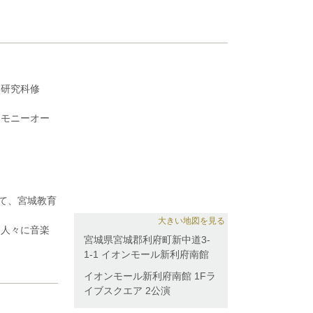
学研究科修
ーモニーオー
曲を共演。認
ナー修了。ソ
ーチ活動も積
サンブルユニ
リーコンサー
て、宮城教育
神戸潤子、辰
大きい地図を見る
る人々に音楽
瀬省太各氏に
宮城県宮城郡利府町新中道3-
1-1 イオンモール新利府南館
科授業・ワー
広く精力的に
イオンモール新利府南館 1Fラ
イブスクエア 2公演