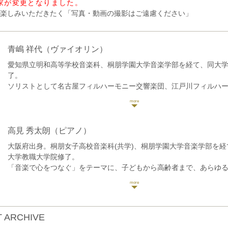
家が変更となりました。
楽しみいただきたく「写真・動画の撮影はご遠慮ください」
青嶋 祥代
（ヴァイオリン）
愛知県立明和高等学校音楽科、桐朋学園大学音楽学部を経て、同大
了。
ソリストとして名古屋フィルハーモニー交響楽団、江戸川フィルハ
ケストラ、愛知市民オーケストラアンサンブルとヴァイオリン協奏
定NPO法人トリトン・アート・ネットワーク主催アウトリーチセミ
ロや室内楽で演奏活動を行う他、幼稚園や小学校を中心にアウトリ
極的に行う。また、ソプラノ・ピアノ・ヴァイオリンからなるアン
高見 秀太朗
（ピアノ）
ット『おとらんど』のメンバーとして、0歳児から参加できるファミ
大阪府出身。桐朋女子高校音楽科(共学)、桐朋学園大学音楽学部を経
トを関東圏で定期的に開催している。
大学教職大学院修了。
これまでにヴァイオリンを故近藤富雄、近藤富士雄、故上田明子、
「音楽で心をつなぐ」をテーマに、子どもから高齢者まで、あらゆ
巳明子各氏に、室内楽を堤剛、徳永二男、藤井一興、佐々木亮、柳
を届ける活動を展開。
師事。
特に小中学生に向けた取り組みに力を注ぎ、全国60校以上での音楽
クショップの実施、子ども第三の居場所における音楽支援など、幅
活動している。
 ARCHIVE