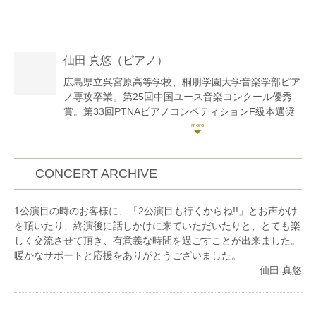
仙田 真悠
（ピアノ）
広島県立呉宮原高等学校、桐朋学園大学音楽学部ピア
ノ専攻卒業。第25回中国ユース音楽コンクール優秀
賞。第33回PTNAピアノコンペティションF級本選奨
励賞。第12回ベーテン音楽コンクール全国大会ベスト
10賞。第26,27回日本クラシック音楽コンクール 全国
大会入賞。ウィーンナームジークセミナーに参加。ア
レキサンダー・ロスラー氏に師事。
CONCERT ARCHIVE
各地で、ソロ活動、演奏会やコンクールの伴奏、室内
楽等の演奏を行う他、ピアノ講師として後進の指導に
1公演目の時のお客様に、「2公演目も行くからね!!」とお声かけ
あたる。
を頂いたり、終演後に話しかけに来ていただいたりと、とても楽
これまでに瀬野信子、小嶋素子、松本和将、竹内啓
しく交流させて頂き、有意義な時間を過ごすことが出来ました。
子、本村久子、今井彩子の各氏に師事。
暖かなサポートと応援をありがとうございました。
仙田 真悠