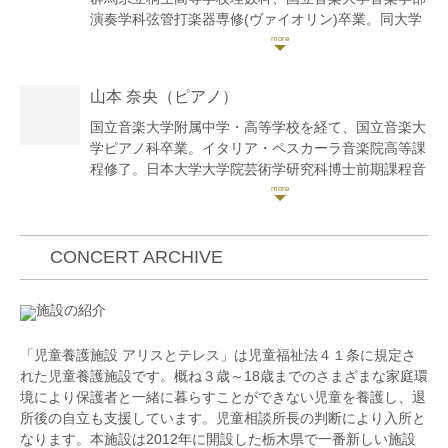
演奏学科弦管打楽器専修(ヴァイオリン)卒業。同大学
大学院に進学し、ウィーン国立音楽大学への留学を経
て、国立音楽大学大学院音楽研究科修士課程器楽専攻
(ヴァイオリン)修了。その後、洗足学園音楽大学演奏
山本 奈央
（ピアノ）
補助要員、昭和音楽大学合奏研究員、国立音楽大学講
師を務めた。
国立音楽大学附属中学・高等学校を経て、国立音楽大
これまでにヴァイオリンを山口恵子、西田和子、大関
学ピアノ科卒業。イタリア・ペスカーラ音楽院高等課
博明、青木高志、Christian Dallingerの各氏に、室内
程修了。日本大学大学院芸術学研究科博士前期課程音
楽を漆原啓子、風岡優、大関博明の各氏に、オーケス
楽芸術専攻・日本大学大学院博士後期課程芸術専攻修
トラ演奏法をHubert Kroisamer氏に、歴史的演奏法を
了。博士号取得。2018年〜2019年、日本大学芸術学
Ingomar Rainer氏に師事。
部ティーチングアシスタント(オペラ)勤務。日本大学
第17回“長江杯”国際音楽コンクール 弦楽器部門 一般
大学院在学中、修了演奏会に出演。第60回TIAA全日
CONCERT ARCHIVE
の部A 第2位(第1位なし)、第10回横浜国際音楽コンク
本クラシック音楽コンサートにて審査員特別賞受賞。
ール 弦楽器部門 一般Aの部 第3位。
20世紀音楽オーディション、審査員特別賞受賞。
施設の紹介
国立音楽大学、群馬県より奨学金を受け、それぞれ第
Valtidone国際音楽コンクール(伊)Young Talent
33回、第37回草津夏期国際音楽アカデミーを受講、
Competition第3位受賞、並びにディプロマ取得。
「児童養護施設 アリスとテレス」は児童福祉法４１条に規定さ
Werner Hink、Paolo Franceschini各氏のヴァイオリ
2014年日・韓・中約94ヵ所で同日・同時刻開催の国
れた児童養護施設です。概ね３歳～18歳までのさまざまな家庭環
ンマスタークラスを修了。
際音楽フェスティバルONE DAY FESTIVAL2014に出
境により保護者と一緒に暮らすことができない児童を養護し、退
大学の推薦やオーディション合格により、平成25年度
演。韓国、江原道鉄原郡にある韓国陸軍六師団七連隊
所後の自立も支援しています。児童相談所長の判断により入所と
国立音楽大学卒業演奏会、第47回国立音楽大学群馬県
にてVn.&Pf.デュオ公演を行い、翌年に開催された
なります。本施設は2012年に開設した栃木県で一番新しい施設
同調会新人演奏会、第33回ぐんま新人演奏会、第60
ONE MONTH FESTIVAL2015において東京でソロリ