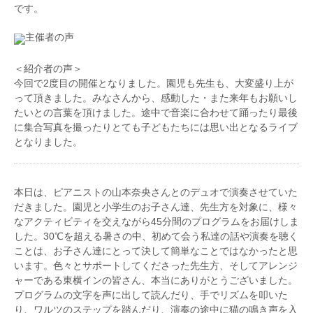
です。
回東京国際芸術協会新人演奏会、レインボウ21 サン
サイタルを、2020年二度目のソロリサイタルを行
トリーホール デビューコンサート2015に出演。
う。これまでに立川恵子、渡辺秋香、江澤聖子、花岡
主催者の声
桐生交響楽団第31回定期演奏会、中野弦楽アンサンブ
千春、黒田亜樹、楊麗貞氏に師事。現在、日本大学研
ル第5回演奏会において、ヴァイオリン協奏曲のソリ
究員。洗足学園音楽大学準演奏補助要員。
ストを務め、好評を博した。
＜紹介者の声＞
現在はティーチング・アーティストとして、クラシッ
今回で2度目の開催となりました。園児も先生も、大変盛り上が
ク初心者の方々にも楽しんでいただけるコンサートや
って頂きました。みなさんから、感動した・また来年もお願いし
ワークショップを多数企画・開催している。
たいとの言葉を頂けました。途中で音楽に合わせて踊ったり最後
国立音楽大学学部演奏助手(管弦楽)。くにおんアカデ
に集合写真を撮ったりとても子どもたちには思い出となるライブ
ミー ミュージック・アトリエ講師。
となりました。
弦楽四重奏団『ロザカル』団員。アンサンブルユニッ
ト『Trio doux』メンバー。ピアノ三重奏団『トワ・
クルール』団員。
本日は、ピアニストの山本奈央さんとのデュオで演奏させていた
だきました。園児と小学生のお子さん達、先生方を対象に、様々
なアクティビティを交えながら45分間のプログラムをお届けしま
した。30℃を超える暑さの中、初めて会う私達の話や演奏を聴く
ことは、お子さん達にとって決して簡単なことではなかったと思
います。色々とサポートしてくださった先生方、そしてアレンジ
ャーである東横インの皆さん、本当にありがとうございました。
プログラムの文字を声に出して読んだり、手でリズムを叩いた
り、ワルツのステップを踏んだり、演奏の途中に猫の鳴き声を入