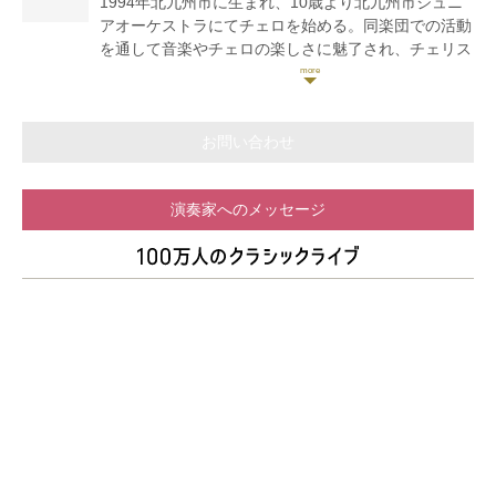
1994年北九州市に生まれ、10歳より北九州市ジュニ
アオーケストラにてチェロを始める。同楽団での活動
を通して音楽やチェロの楽しさに魅了され、チェリス
トとして生きていくことを決意。これまでに加治誠
子、宮田浩久、上村昇、河野文昭の各氏に師事。京都
市立芸術大学音楽学部卒業、東京藝術大学大学院音楽
研究科修士課程修了。リサイタルなどのソロ活動やオ
お問い合わせ
ーケストラへの客演に加え、ピアノ三重奏団「トリオ
デルアルテ」のメンバーとして、室内楽にも精力的に
演奏家へのメッセージ
取り組んでいる。サントリーホール室内楽アカデミー
第5期フェロー。第1回杉並公会堂ベヒシュタイン室内
楽コンクールにて第1位および審査員特別賞を受賞。