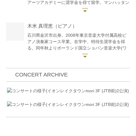
アーツアカデミーに奨学金を得て留学。マンハッタン
音楽院、ニューヨーク大学大学院を経て、アーロン・
ローザンド氏のもとで研鑽を積み、マネス音楽院のプ
ロフェッショナルディプロマを取得。その後、シカゴ
木米 真理恵
（ピアノ）
シビックオーケストラメンバーや、ニューヨーク州に
立ち上げられたオーケストラ・ナウの創設メンバーと
石川県金沢市出身。2008年東京音楽大学付属高校ピ
してカーネギーホールなど東海岸の主要コンサートホ
アノ演奏家コース卒業。在学中、特待生奨学金を得
ールの公演に参加。これまでに、ユリア・フィッシャ
る。同年秋よりポーランド国立ショパン音楽大学(ワ
ー、ノア・ベンディックス=バルグリー、ミハイル・
ルシャワ)に留学。2013年同大学院を首席卒業、同大
コペルマン、ヴィクトル・ダンチェンコ等のマスター
学研究科修了。併せて2016年イモラ国際ピアノアカ
クラスに出演。2017年、東京にてマーティン・ビー
デミー(イタリア)卒業。 これまでに播本枝未子、岡田
バー氏とデュオで共演。イギリスのオールドバラ音楽
敦子、ピオトル・パレチニ、ピエロ・ラッタリーノの
CONCERT ARCHIVE
祭、札幌パシフィックミュージックフェスティバル、
各氏に師事。
小澤国際室内楽アカデミー奧志賀など、国内外の音楽
全ポーランド・ショパンピアノコンクールにて外国人
祭に参加。これまでに、小林健次、田中直子、ハル・
として唯一の入賞、第4位。2010年ショパン国際ピア
グロースマン、アイザック・マルキン、アーロン・ロ
ノコンクール出場。第11回J.ザレンプスキ、L.ゴドフ
ーザンドの各氏に師事。
スキ、Premio Accademia 2015(ローマ)など各国際コ
ンクール優勝。その他ピティナ、MozARTe(ドイツ・
アーヘン)、Stefano Marizza(イタリア・トリエス
テ)、ガーシュイン国際音楽コンクール(ニューヨーク)
など国内外のコンクールにて多数入賞。これまでにオ