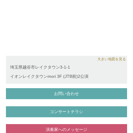
ーケストラ・アンサンブル金沢、山形交響楽団をはじ
め、国内外の著名なオーケストラと共演。 日本、ポ
ーランド、イタリアを中心に各国でのリサイタルにも
招待され好評を博す。
2017年3月、完全帰国。2017年度より昭和音楽大学非
常勤講師を務めるなど、後進の指導にも力を注いでい
る。
2018年10月、デビューCD『木米真理恵デビュー Con
gran espressione』を発売、『レコード芸術』11月号
にて準特選盤に選出される。
大きい地図を見る
埼玉県越谷市レイクタウン3-1-1
イオンレイクタウンmori 3F (JTB前)2公演
お問い合わせ
コンサートチラシ
演奏家へのメッセージ