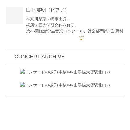
田中 英明
（ピアノ）
神奈川県茅ヶ崎市出身。
桐朋学園大学研究科を修了。
第45回鎌倉学生音楽コンクール、器楽部門第1位 野村
光一賞 受賞。
第17回かながわ音楽コンクール小学生中学年の部 最
優秀賞。
横浜市緑区民新人演奏会オーディション最優秀賞。
CONCERT ARCHIVE
アジア国際音楽コンクール高校生部門第2位。
第5回桐朋学園ピアノコンペティション第2位。
日本演奏家コンクールにて伴奏者賞。
桐朋女子高等学校（音楽科）卒業演奏会、桐朋学園大
学ピアノ専攻卒業演奏会に出演。
カワイ音楽振興会主催、第28回桐朋学園サロンコンサ
ートシリーズにて、ソロリサイタルを開催。
コロラド州アスペン音楽祭にてヨヘイヴェド・カプリ
ンスキー氏、霧島国際音楽祭にて練木繁夫氏のクラス
を受講。
室内楽、伴奏者として、桐朋学園第84回室内楽演奏