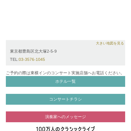
会、日本工業倶楽部ファミリーコンサート、ヤマハ音
楽支援コンサート、読売新人演奏会、ＮＨＫ「ららら
♪クラシック」等に出演。
チェリスト長谷川陽子氏をはじめ、NHK交響楽団、読
売交響楽団等のオーケストラメンバーと室内楽等で共
演。
これまでに桐朋学園大学オーケストラアカデミー公式
大きい地図を見る
伴奏をはじめ、音楽祭、講習会等で公式伴奏を務め
東京都豊島区北大塚2-5-9
る。
TEL:
03-3576-1045
2020年より霧島国際音楽祭公式伴奏者を務め、現
在、桐朋学園弦楽部会嘱託演奏員。
ご予約の際は東横インのコンサート実施店舗へお電話ください。
ホテル一覧
コンサートチラシ
演奏家へのメッセージ