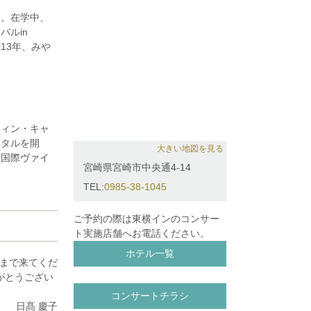
了。在学中、
ルin
013年、みや
また日韓コン
音楽祭に参加
演も各地で行
レコーディン
場を広げてい
ティン・キャ
イタルを開
大きい地図を見る
ア国際ヴァイ
宮崎県宮崎市中央通4-14
伴奏を務め
TEL:
0985-38-1045
奏を展開し、昨
その他、姉妹
た、全額助成
ご予約の際は東横インのコンサー
ト実施店舗へお電話ください。
ホテル一覧
方まで来てくだ
がとうござい
コンサートチラシ
日髙 慶子