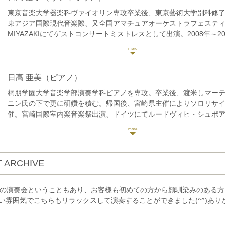
東京音楽大学器楽科ヴァイオリン専攻卒業後、東京藝術大学別科修
東アジア国際現代音楽際、又全国アマチュアオーケストラフェスティバ
MIYAZAKIにてゲストコンサートミストレスとして出演。2008年～2
ざきザハール・ブロン音楽祭にアンサンブルメンバーとして参加。
サートに出演し、ソリストとしてもオーケスラと共演。昨年は光州
する。現在、姉デュオでのコンサート、また他のアーティストの共
う。その他ソロ、室内楽、オーケストラ、またCMやアーティストの
日髙 亜美
（ピアノ）
グ、全国LIVEツアーに参加する等、幅広いジャンルにおいて活動の
桐朋学園大学音楽学部演奏学科ピアノを専攻。卒業後、渡米しマー
る。
ニン氏の下で更に研鑽を積む。帰国後、宮崎県主催によりソロリサ
催。宮崎国際室内楽音楽祭出演、ドイツにてルードヴィヒ・シュポ
オリンコンクール他、国内外にてコンクール及びマスタークラスの
る。フルーティスト梅津正好氏とDuoを結成。日本また韓国でも演
年は南道音楽祭にも参加、ソリストとしてもオーケストラと共演。
デュオによるコンサート、アーティストとの共演も各地で行う。ま
 ARCHIVE
金を得てアメリカの音楽祭に参加。
目の演奏会ということもあり、お客様も初めての方から顔馴染みのある
い雰囲気でこちらもリラックスして演奏することができました(^^)あり