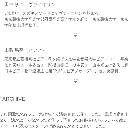
田中 李々
（ヴァイオリン）
3歳より、スズキメソッドにてヴァイオリンを始める。
東京藝術大学音楽学部附属音楽高等学校を経て、東京藝術大学、東
学院修士課程修了。
東京藝術大学内においてモーニングコンサートソリストに選抜され
ハーモニアと協演。
大学卒業時に同声会賞受賞。同声会新人演奏会に出演。
大学院卒業後渡独。ドイツ、ニュルンベルクにて元ウィーン・フィ
山路 昌平
（ピアノ）
管弦楽団コンサートマスターのダニエル・ゲーデ氏に師事。
東京都立芸術高校ピアノ科を経て洗足学園音楽大学ピアノコース卒
毎日新聞社主催、第61回全日本学生音楽コンクール中学生の部東京
佐竹美知子、本多昌子、関根由喜江、杉本安子、山本光世の各氏に
第12回大阪国際コンクールアンサンブル部門第1位。ガラコンサート
日本ピアノ教育連盟主催第22,23回ピアノオーディション奨励賞。
市長賞受賞。
社団法人日本ピアノ調律師協会第11回新人演奏会にて東京文化会館
第2回宗次ホール弦楽四重奏コンクール第2位。
奏。
ジェラール・プーレ、コンスタンティ・クルカ、リゾナーレ室内楽
現在ピアノ教室「ソナーレの会」で指導。横浜こども専門学校非常
マスタークラスを受講。
ブログコンサート予定 https://ameblo.jp/9314yamajisyouhei/
これまでに桐山建志、塚原るり子、小川有紀子、矢嶋佳子、山崎貴
 ARCHIVE
クラシックyoutubeチャンネル「さんチャンネル」2020年開設。
各氏に師事。
https://youtube.com/channel/UCoXjgbI1DbI1TXfo08UgLtg
現在、東京でのリサイタルの他、CMやアニメーションのレコーディ
ても雰囲気があって、気持ちよく演奏させて頂きました。 童謡は皆さ
ストラ、室内楽等の活動を行っている。
なり、涙が止まらなかったと仰って下さったお客様もいらっしゃり嬉し
の方々、100万人のスタッフの皆様ありがとうございました。