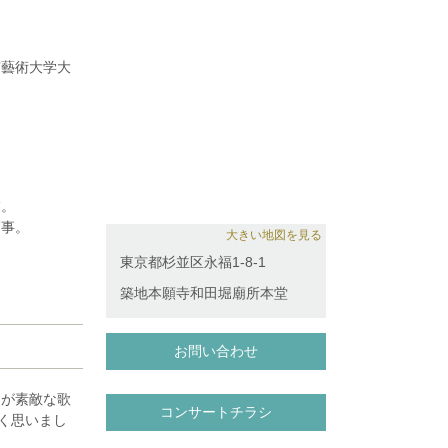
京藝術大学大
、藝大フィル
ルハーモニー
業。
大会入選。
師事。
において神戸
大きい地図を見る
東京都杉並区永福1-8-1
小ホールで演
築地本願寺和田堀廟所本堂
セミナー等の
勤講師。
子、岡山潔の
お問い合わせ
ング、オーケ
まが素敵な歌
コンサートチラシ
く思いまし