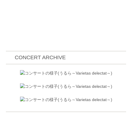
してセントラル愛知交響楽団、藝大フィルハーモニ
ア、東京室内管弦楽団、Shlomo・Mintz指揮
Orchestre Dohnanyi Budafok、Spirit of Europe等と共
演。これまでに、サイトウキネンオーケストラ、紀尾
井シンフォニエッタ、赤穂国際音楽祭プレコンサー
ト、姫路国際音楽祭プレコンサート等多数出演。エピ
ス・クァルテットとしてベートーヴェン弦楽四重奏曲
後期作品シリーズを毎年開催。日本各地の主要オーケ
ストラにコンサートマスターとして客演した後、
CONCERT ARCHIVE
2018年大阪フィルハーモニー交響楽団のコンサート
マスターに就任。