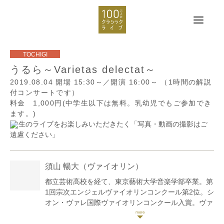
うるら～Varietas delectat～
2019.08.04
開場 15:30～／開演 16:00～
（1時間の解説
付コンサートです）
料金 1,000円(中学生以下は無料。乳幼児でもご参加でき
ます。)
生のライブをお楽しみいただきたく「写真・動画の撮影はご
遠慮ください」
須山 暢大
（ヴァイオリン）
都立芸術高校を経て、東京藝術大学音楽学部卒業。第
1回宗次エンジェルヴァイオリンコンクール第2位。シ
オン・ヴァレ国際ヴァイオリンコンクール入賞。ヴァ
イオリンをG・フェイギン、石川静、G・プーレ、山
口裕之、S・アシュケナージ各氏に師事。 ソリストと